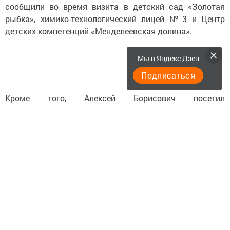
сообщили во время визита в детский сад «Золотая
рыбка», химико-технологический лицей № 3 и Центр
детских компетенций «Менделеевская долина».
Мы в Яндекс Дзен
Подписаться
Кроме того, Алексей Борисович посетил
промышленный парк «Менделеевск 2.0» и арт-объект
«Атмосфера».
— Благодарим Алексея Борисовича за визит и ценные
рекомендации! Надеемся, наш опыт будет полезен для
развития новых городов, — добавил глава
Менделеевского района.
Следите за самым важным и интересным в