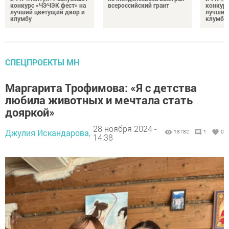
конкурс «ЧЭЧЭК фест» на
всероссийский грант
конкурс
лучший цветущий двор и
лучший
клумбу
клумбу
СПЕЦПРОЕКТЫ МН
Маргарита Трофимова: «Я с детства
любила животных и мечтала стать
дояркой»
28 ноября 2024 -
Джулия Искандарова,
18782
1
0
14:38