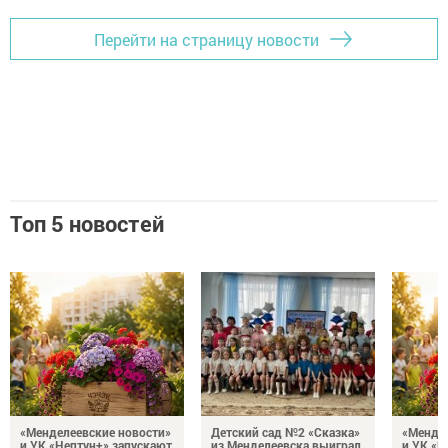
Перейти на страницу новости
Топ 5 новостей
«Менделеевские новости»
Детский сад №2 «Сказка»
«Мендел
и УК «Нептун+» запускают
из Менделеевска выиграл
и УК «Н