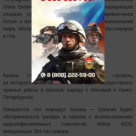
China Eastern Airlines, которая занимает лидирующие
позиции среди государственных авиаперевозчиков
Китая и входит в десятку крупнейших авиакомпаний
мира, обслуживая свыше 130 миллионов пассажиров
в год.
Казань станет третьим российским городом,
из которого China Eastern Airlines будет осуществлять
прямые рейсы в Шанхай, наряду с Москвой и Санкт-
Петербургом.
Ожидается, что маршрут Казань — Шанхай будет
обслуживаться трижды в неделю с использованием
широкофюзеляжных самолетов Airbus A330,
вмещающих 264 пассажира.