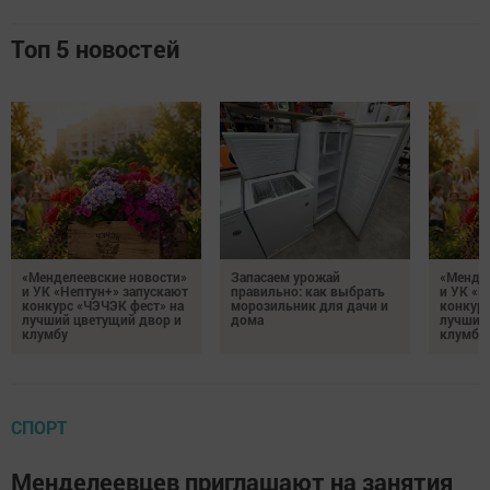
Топ 5 новостей
«Менделеевские новости»
Запасаем урожай
«Мендел
и УК «Нептун+» запускают
правильно: как выбрать
и УК «Н
конкурс «ЧЭЧЭК фест» на
морозильник для дачи и
конкурс
лучший цветущий двор и
дома
лучший
клумбу
клумбу
СПОРТ
Менделеевцев приглашают на занятия