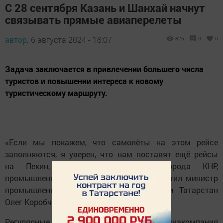
С 28 сентября Казань и Шанхай начнут
связывать прямые авиаперелеты
автор,
6 августа 2024 - 18:07
826
0
0
Задача заключается в привлечении большего числа
туристов и повышении интереса к новому
туристическому маршруту.
«Если мы покажем, что самолёты на этом рейсе
заполняются, я уверен, что нам поставят ещё рейсы
на Пекин, на другие крупные города КНР,
промышленные и туристические», — отметил министр
промышленности и торговли Республики Татарстан
Олег Коробченко. Пишет Татар-информ.
Регулярные полеты будет осуществлять авиакомпания