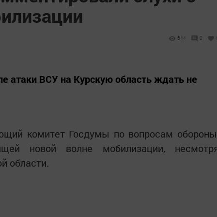
билизации
644
0
е атаки ВСУ на Курскую область ждать не
яющий комитет Госдумы по вопросам обороны
ящей новой волне мобилизации, несмотр
й области.