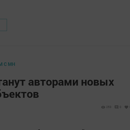
М С МН
анут авторами новых
бъектов
253
0