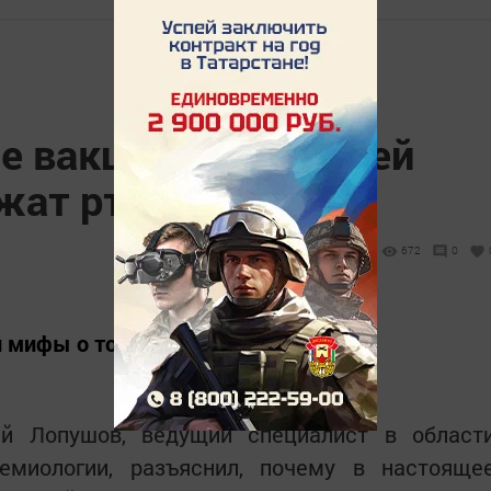
се вакцины для детей
жат ртути
672
0
 мифы о токсинах в вакцинах.
й Лопушов, ведущий специалист в област
емиологии, разъяснил, почему в настояще