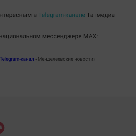
интересным в
Telegram-канале
Татмедиа
в национальном мессенджере MАХ:
Telegram-канал
«Менделеевские новости»