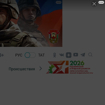
8+
РУС
ТАТ
Происшествия
Новости Госавтоинспекции