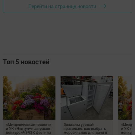
Перейти на страницу новости
Топ 5 новостей
«Менделеевские новости»
Запасаем урожай
«Мендел
и УК «Нептун+» запускают
правильно: как выбрать
и УК «Н
конкурс «ЧЭЧЭК фест» на
морозильник для дачи и
конкурс