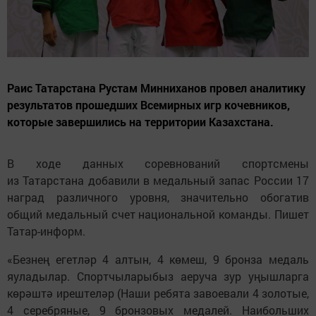
Раис Татарстана Рустам Минниханов провел аналитику
результатов прошедших Всемирных игр кочевников,
которые завершились на территории Казахстана.
В ходе данных соревнований спортсмены
из Татарстана добавили в медальный запас России 17
наград различного уровня, значительно обогатив
общий медальный счет национальной команды. Пишет
Татар-информ.
«Безнең егетләр 4 алтын, 4 көмеш, 9 бронза медаль
яуладылар. Спортчыларыбыз аеруча зур уңышларга
көрәштә ирештеләр (Наши ребята завоевали 4 золотые,
4 серебряные, 9 бронзовых медалей. Наибольших