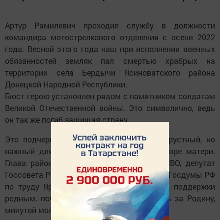
Артур Рамилевич проходил службу в должности
командира мотострелкового отделения с осени 2022
года. Весной этого года наш при исполнении военных
обязанностей земляк пал смертью храбрых на
территории села Бердычи Ясиноватского района
Донецкой Народной Республики.
Бюст герою установлен рядом с памятником солдатам
Великой Отечественной войны. Это символично, ведь
он так же погиб защищая страну.
Это подчеркнули и гости, разделившие грустный, но
важный для жителей района момент и горе матери.
Глава района Радмир Беляев, участник СВО, депутат
Госсовета РТ Эдуард Шарафиев, и депутат Госдумы РФ
по труду Ярослав Нилов выразили слова поддержки
родным, почтили память, отдавших жизнь за Родину,
минутой молчания.