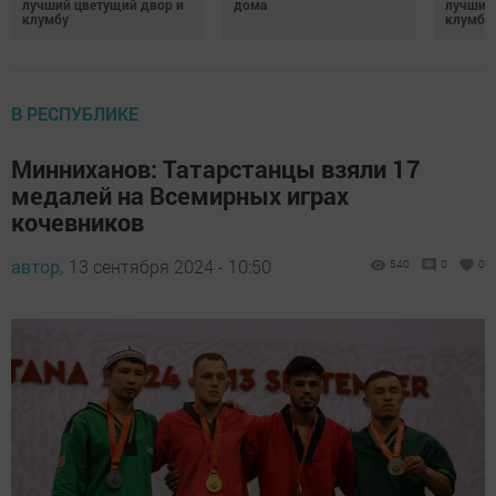
лучший цветущий двор и
дома
лучший
клумбу
клумбу
В РЕСПУБЛИКЕ
Минниханов: Татарстанцы взяли 17
медалей на Всемирных играх
кочевников
автор,
13 сентября 2024 - 10:50
540
0
0