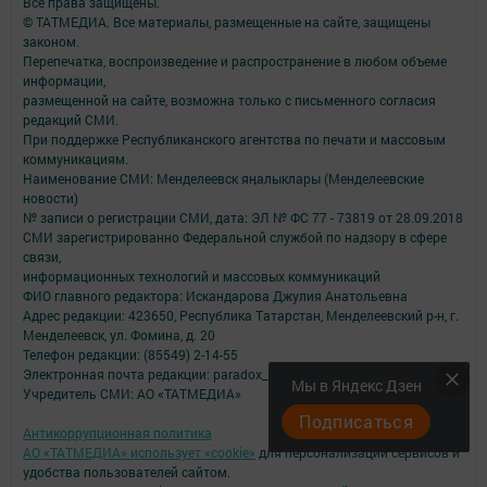
Все права защищены.
© ТАТМЕДИА. Все материалы, размещенные на сайте, защищены
законом.
Перепечатка, воспроизведение и распространение в любом объеме
информации,
размещенной на сайте, возможна только с письменного согласия
редакций СМИ.
При поддержке Республиканского агентства по печати и массовым
коммуникациям.
Наименование СМИ: Менделеевск яӊалыклары (Менделеевские
новости)
№ записи о регистрации СМИ, дата: ЭЛ № ФС 77 - 73819 от 28.09.2018
СМИ зарегистрированно Федеральной службой по надзору в сфере
связи,
информационных технологий и массовых коммуникаций
ФИО главного редактора: Искандарова Джулия Анатольевна
Адрес редакции: 423650, Республика Татарстан, Менделеевский р-н, г.
Менделеевск, ул. Фомина, д. 20
Телефон редакции: (85549) 2-14-55
Электронная почта редакции: paradox_12@mail.ru
Мы в Яндекс Дзен
Учредитель СМИ: АО «ТАТМЕДИА»
Подписаться
Антикоррупционная политика
АО «ТАТМЕДИА» использует «cookie»
для персонализации сервисов и
удобства пользователей сайтом.