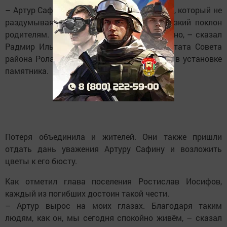
– Артур Сафин – герой, настоящий патриот, который не
раздумывая встал на защиту страны. Низкий поклон
родителям. Пусть память о нём живёт вечно, – сказал
Радмир Ильдарович и поблагодарил депутата Совета
района Ролана Шамсутдинова за помощь в установке
памятника.
Потеря объединила и жителей. Они также пришли
отдать дань уважения Артуру Сафину и возложить
цветы к его бюсту.
Как отметил глава поселения Ростислав Иосифов,
каждый из погибших достоин такой чести.
– Артур вырос на моих глазах. Благодаря таким
людям, как он, мы сегодня спокойно живём, – сказал