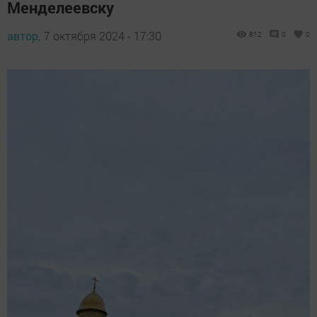
Менделеевску
автор,
7 октября 2024 - 17:30
812
0
0