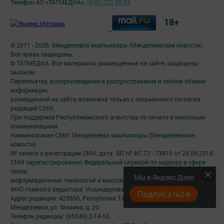
Телефон АО «ТАТМЕДИА»:
(843) 222 09 84
18+
;
© 2011 - 2026. Менделеевск яӊалыклары (Менделеевские новости).
Все права защищены.
© ТАТМЕДИА. Все материалы, размещенные на сайте, защищены
законом.
Перепечатка, воспроизведение и распространение в любом объеме
информации,
размещенной на сайте, возможна только с письменного согласия
редакций СМИ.
При поддержке Республиканского агентства по печати и массовым
коммуникациям.
Наименование СМИ: Менделеевск яӊалыклары (Менделеевские
новости)
№ записи о регистрации СМИ, дата: ЭЛ № ФС 77 - 73819 от 28.09.2018
СМИ зарегистрированно Федеральной службой по надзору в сфере
связи,
Мы в Яндекс Дзен
информационных технологий и массовых коммуникаций
ФИО главного редактора: Искандарова Джулия Анатольевна
Подписаться
Адрес редакции: 423650, Республика Татарстан, Менделеевский р-н, г.
Менделеевск, ул. Фомина, д. 20
Телефон редакции: (85549) 2-14-55