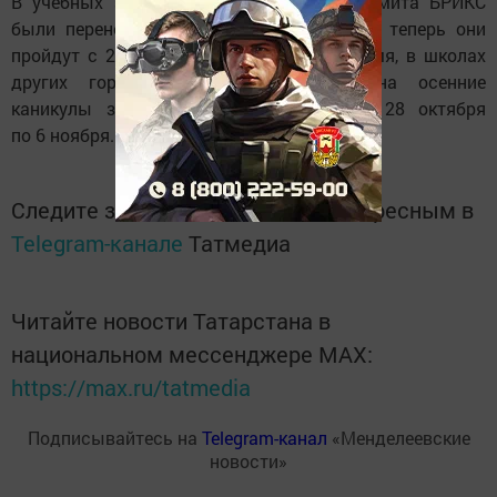
В учебных заведениях Казани из-за саммита БРИКС
были перенесены даты осенних каникул, теперь они
пройдут с 21 по 28 октября. В то же время, в школах
других городов и районов Татарстана осенние
каникулы запланированы на период с 28 октября
по 6 ноября.
Следите за самым важным и интересным в
Telegram-канале
Татмедиа
Читайте новости Татарстана в
национальном мессенджере MАХ:
https://max.ru/tatmedia
Подписывайтесь на
Telegram-канал
«Менделеевские
новости»