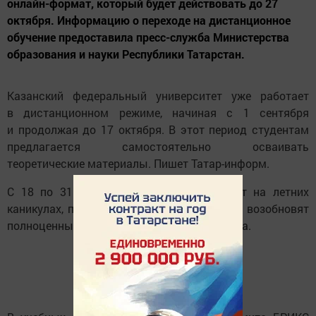
онлайн-формат, который будет действовать до 27
октября. Информацию о переходе на дистанционное
обучение предоставила пресс-служба Министерства
образования и науки Республики Татарстан.
Казанский федеральный университет уже работает
в дистанционном режиме, начиная с 1 сентября
и продолжая до 17 октября. В этот период студентам
предлагается самостоятельно осваивать
теоретические материалы. Пишет Татар-информ.
С 18 по 31 октября студенты КФУ будут на летних
каникулах, после чего, начиная с 1 ноября, возобновят
полноценные занятия в стенах университета.