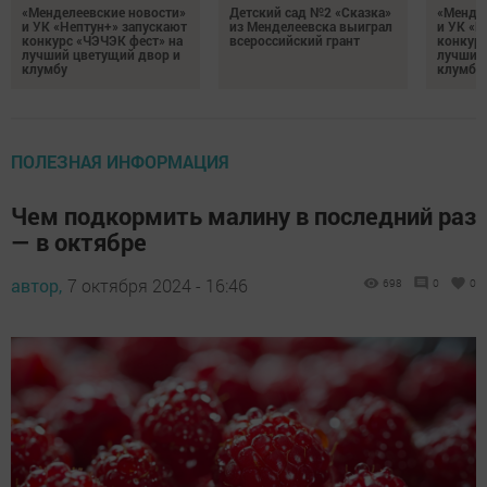
«Менделеевские новости»
Детский сад №2 «Сказка»
«Мендел
и УК «Нептун+» запускают
из Менделеевска выиграл
и УК «Н
конкурс «ЧЭЧЭК фест» на
всероссийский грант
конкурс
лучший цветущий двор и
лучший
клумбу
клумбу
ПОЛЕЗНАЯ ИНФОРМАЦИЯ
Чем подкормить малину в последний раз
— в октябре
автор,
7 октября 2024 - 16:46
698
0
0