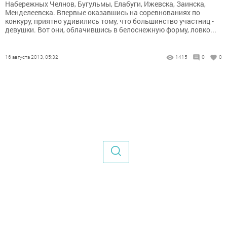
Набережных Челнов, Бугульмы, Елабуги, Ижевска, Заинска,
Менделеевска. Впервые оказавшись на соревнованиях по
конкуру, приятно удивились тому, что большинство участниц -
девушки. Вот они, облачившись в белоснежную форму, ловко...
16 августа 2013, 05:32
1415
0
0