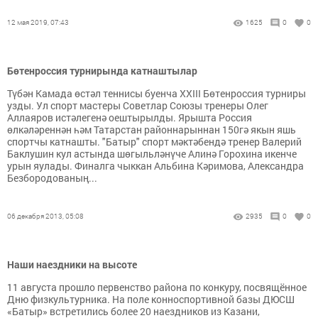
12 мая 2019, 07:43
1625
0
0
Бөтенроссия турнирында катнаштылар
Түбән Камада өстәл теннисы буенча XXIII Бөтенроссия турниры
узды. Ул спорт мастеры Советлар Союзы тренеры Олег
Аллаяров истәлегенә оештырылды. Ярышта Россия
өлкәләреннән һәм Татарстан районнарыннан 150гә якын яшь
спортчы катнашты. "Батыр" спорт мәктәбендә тренер Валерий
Баклушин кул астында шөгыльләнүче Алинә Горохина икенче
урын яулады. Финалга чыккан Альбина Кәримова, Александра
Безбородованың...
06 декабря 2013, 05:08
2935
0
0
Наши наездники на высоте
11 августа прошло первенство района по конкуру, посвящённое
Дню физкультурника. На поле конноспортивной базы ДЮСШ
«Батыр» встретились более 20 наездников из Казани,