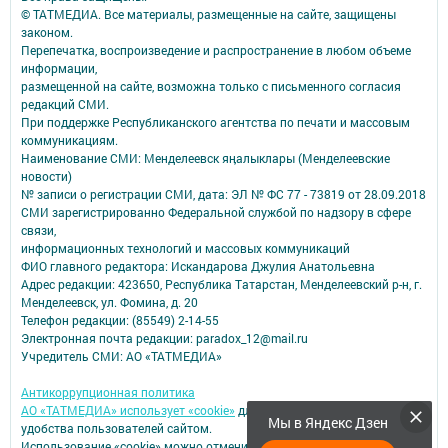
© ТАТМЕДИА. Все материалы, размещенные на сайте, защищены
законом.
Перепечатка, воспроизведение и распространение в любом объеме
информации,
размещенной на сайте, возможна только с письменного согласия
редакций СМИ.
При поддержке Республиканского агентства по печати и массовым
коммуникациям.
Наименование СМИ: Менделеевск яӊалыклары (Менделеевские
новости)
№ записи о регистрации СМИ, дата: ЭЛ № ФС 77 - 73819 от 28.09.2018
СМИ зарегистрированно Федеральной службой по надзору в сфере
связи,
информационных технологий и массовых коммуникаций
ФИО главного редактора: Искандарова Джулия Анатольевна
Адрес редакции: 423650, Республика Татарстан, Менделеевский р-н, г.
Менделеевск, ул. Фомина, д. 20
Телефон редакции: (85549) 2-14-55
Электронная почта редакции: paradox_12@mail.ru
Учредитель СМИ: АО «ТАТМЕДИА»
Антикоррупционная политика
АО «ТАТМЕДИА» использует «cookie»
для персонализации сервисов и
Мы в Яндекс Дзен
удобства пользователей сайтом.
Использование «cookie» можно отменить в настройках браузера.