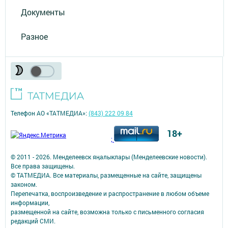
Документы
Разное
Телефон АО «ТАТМЕДИА»:
(843) 222 09 84
18+
;
© 2011 - 2026. Менделеевск яӊалыклары (Менделеевские новости).
Все права защищены.
© ТАТМЕДИА. Все материалы, размещенные на сайте, защищены
законом.
Перепечатка, воспроизведение и распространение в любом объеме
информации,
размещенной на сайте, возможна только с письменного согласия
редакций СМИ.