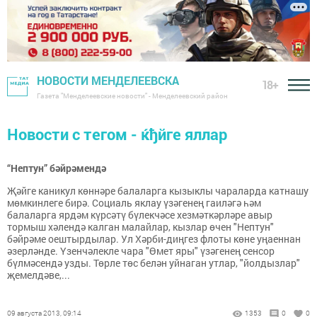
НОВОСТИ МЕНДЕЛЕЕВСКА
18+
Газета "Менделеевские новости" - Менделеевский район
Новости с тегом - ќђйге яллар
“Нептун” бәйрәмендә
Җәйге каникул көннәре балаларга кызыклы чараларда катнашу
мөмкинлеге бирә. Социаль яклау үзәгенең гаиләгә һәм
балаларга ярдәм күрсәтү бүлекчәсе хезмәткәрләре авыр
тормыш хәлендә калган малайлар, кызлар өчен "Нептун"
бәйрәме оештырдылар. Ул Хәрби-диңгез флоты көне уңаеннан
әзерләнде. Үзенчәлекле чара "Өмет яры" үзәгенең сенсор
бүлмәсендә узды. Төрле төс белән уйнаган утлар, "йолдызлар"
җемелдәве,...
09 августа 2013, 09:14
1353
0
0