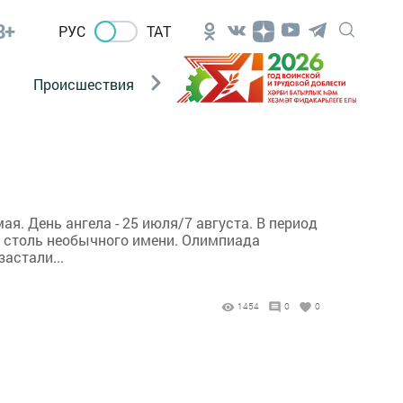
8+
РУС
ТАТ
Происшествия
Новости Госавтоинспекции
я. День ангела - 25 июля/7 августа. В период
у столь необычного имени. Олимпиада
астали...
1454
0
0