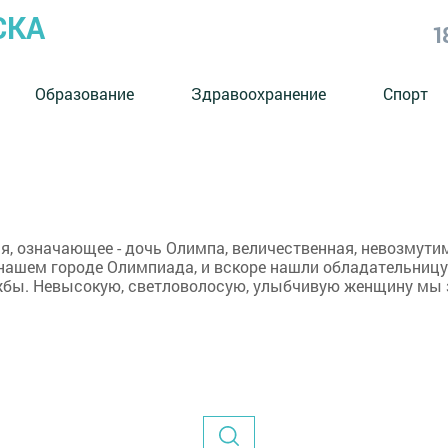
СКА
1
Образование
Здравоохранение
Спорт
, означающее - дочь Олимпа, величественная, невозмутима
 нашем городе Олимпиада, и вскоре нашли обладательниц
жбы. Невысокую, светловолосую, улыбчивую женщину мы з