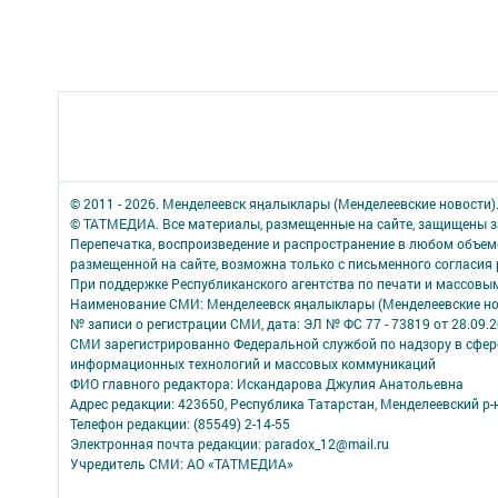
© 2011 - 2026. Менделеевск яӊалыклары (Менделеевские новости)
© ТАТМЕДИА. Все материалы, размещенные на сайте, защищены з
Перепечатка, воспроизведение и распространение в любом объе
размещенной на сайте, возможна только с письменного согласия
При поддержке Республиканского агентства по печати и массов
Наименование СМИ: Менделеевск яӊалыклары (Менделеевские но
№ записи о регистрации СМИ, дата: ЭЛ № ФС 77 - 73819 от 28.09.
СМИ зарегистрированно Федеральной службой по надзору в сфере
информационных технологий и массовых коммуникаций
ФИО главного редактора: Искандарова Джулия Анатольевна
Адрес редакции: 423650, Республика Татарстан, Менделеевский р-н,
Телефон редакции: (85549) 2-14-55
Электронная почта редакции: paradox_12@mail.ru
Учредитель СМИ: АО «ТАТМЕДИА»