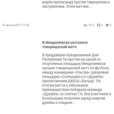
ведём пропаганду против терроризма и
экстремизма. Этим матчем...
21 августа 2017, 11:54
1312
0
0
В Менделеевске состоялся
товарищеский матч
В преддверии празднования Дня
Республики Татарстан на одной из
спортивных площадок Менделеевска
прошел товарищеский матч по футболу
между командами «Ультра» (дворовая
площадка «Солнышко») и «Дружба»
(воспитанники ДЮСШ «Батыр). По
итогам матча с небольшим
преимуществом победила команда
«Дружба» со счетом 7:6. Все участники и
болельщики получили заряд энергии,
драйва и сладкие...