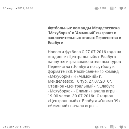
20 августа 2017, 14:46
1582
0
0
Футбольные команды Менделеевска
"Мехуборка" и "Аммоний" сыграют в
заключительных этапах Первенства в
Елабуге
Новости футбола С 27.07.2016 года на
стадионе «Центральный» г.Елабуга
начнутся игры заключительных туров
Первенства г.Елабуга по футболу в
формате 8х8. Расписание игр команд
«Мехуборка» и «Аммоний» г.
Менделеевск. 10 тур. 27.07.2016г.
Стадион «Центральный» г.Елабуга
«Мехуборка»-«Олимп» начала игры -
19.00 часов. 30.07.2016г. Стадион
«Центральный» г.Елабуга «Олимп 99» -
«Аммоний» начало игры...
26 июля 2016, 06:19
1672
0
0