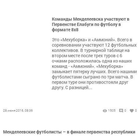
Команды Менделеевска участвуют в
Первенстве Елабуги по футболу в
формате 8х8
Это «Мехуборка» и «Аммоний». Всего в
соревновании участвуют 12 футбольных
коллективов. В турнирной таблице на
втором месте после трех туров с 6
очками расположилась одна из наших
команд - «Аммоний». «Мехуборка»
замыкает пятерку лучших. Всего нашими
футболистами сыграно по три матча. В
первом туре они противостояли друг
другу. С разницей...
28 июня 2016, 08:36
1505
0
0
Менделеевские футболисты – в финале первенства республики