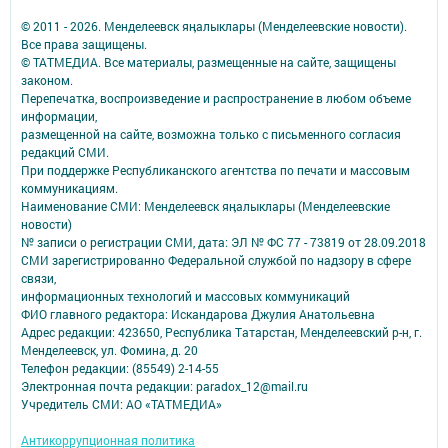
© 2011 - 2026. Менделеевск яӊалыклары (Менделеевские новости).
Все права защищены.
© ТАТМЕДИА. Все материалы, размещенные на сайте, защищены
законом.
Перепечатка, воспроизведение и распространение в любом объеме
информации,
размещенной на сайте, возможна только с письменного согласия
редакций СМИ.
При поддержке Республиканского агентства по печати и массовым
коммуникациям.
Наименование СМИ: Менделеевск яӊалыклары (Менделеевские
новости)
№ записи о регистрации СМИ, дата: ЭЛ № ФС 77 - 73819 от 28.09.2018
СМИ зарегистрированно Федеральной службой по надзору в сфере
связи,
информационных технологий и массовых коммуникаций
ФИО главного редактора: Искандарова Джулия Анатольевна
Адрес редакции: 423650, Республика Татарстан, Менделеевский р-н, г.
Менделеевск, ул. Фомина, д. 20
Телефон редакции: (85549) 2-14-55
Электронная почта редакции: paradox_12@mail.ru
Учредитель СМИ: АО «ТАТМЕДИА»
Антикоррупционная политика