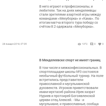
В него играют и профессионалы, и
любители. Так на днях менделеевцы
стали зрителями азартной игры между
командами «Мехуборка» и «Кама». По
итогам матча второго тура победу со
счётом 8:2 одержала «Мехуборка».
28 января 2018, 07:05
1372
0
0
В Менделеевске спорт не имеет границ
В том числе и межконфессиональных. В
спортплощадке школы №3 состоялся
необычный футбольный турнир. На поле
встретились представители
православной и мусульманской
духовенств. Игроков приветствовали
имам-мухтасиб района Ирек хазрат
Нуриев и протоирей Богоявленской
церкви отец Алексей. - Мы - и
мусульмане, и православные, сообща