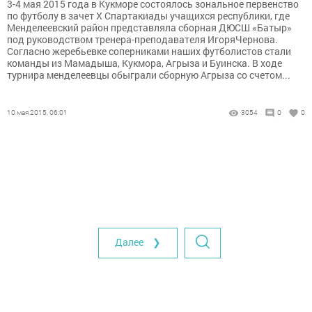
3-4 мая 2015 года в Кукморе состоялось зональное первенство
по футболу в зачет Х Спартакиады учащихся республики, где
Менделеевский район представляла сборная ДЮСШ «Батыр»
под руководством тренера-преподавателя ИгоряЧернова.
Согласно жеребьевке соперниками наших футболистов стали
команды из Мамадыша, Кукмора, Агрыза и Буинска. В ходе
турнира менделеевцы обыграли сборную Агрыза со счетом...
10 мая 2015, 06:01
3054
0
0
Далее ❯