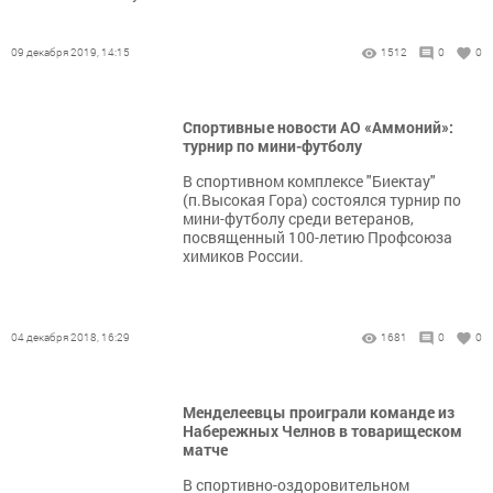
09 декабря 2019, 14:15
1512
0
0
Спортивные новости АО «Аммоний»:
турнир по мини-футболу
В спортивном комплексе "Биектау"
(п.Высокая Гора) состоялся турнир по
мини-футболу среди ветеранов,
посвященный 100-летию Профсоюза
химиков России.
04 декабря 2018, 16:29
1681
0
0
Менделеевцы проиграли команде из
Набережных Челнов в товарищеском
матче
В спортивно-оздоровительном