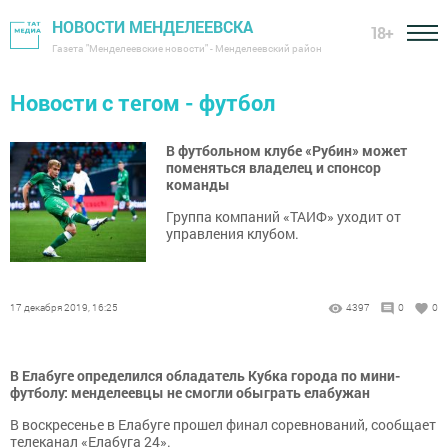
НОВОСТИ МЕНДЕЛЕЕВСКА
18+
Газета "Менделеевские новости" - Менделеевский район
Новости с тегом - футбол
В футбольном клубе «Рубин» может
поменяться владелец и спонсор
команды
Группа компаний «ТАИФ» уходит от
управления клубом.
17 декабря 2019, 16:25
4397
0
0
В Елабуге определился обладатель Кубка города по мини-
футболу: менделеевцы не смогли обыграть елабужан
В воскресенье в Елабуге прошел финал соревнований, сообщает
телеканал «Елабуга 24».