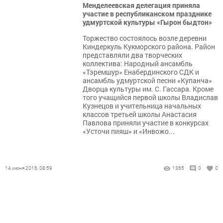
Менделеевская делегация приняла
участие в республиканском празднике
удмуртской культуры «Гырон быдтон»
Торжество состоялось возле деревни
Киндеркуль Кукморского района. Район
представляли два творческих
коллектива: Народный ансамбль
«Тэремшур» Енабердинского СДК и
ансамбль удмуртской песни «Купанча»
Дворца культуры им. С. Гассара. Кроме
того учащийся первой школы Владислав
Кузнецов и учительница начальных
классов третьей школы Анастасия
Павлова приняли участие в конкурсах
«Усточи пияш» и «Инвожо...
14 июня 2016, 08:59
1365
0
0