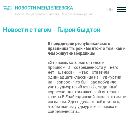
НОВОСТИ МЕНДЕЛЕЕВСКА
18+
Газета "Менделеевские новости" - Менделеевский район
Новости с тегом - Гырон быдтон
В преддверии республиканского
праздника "Гырон - быдтон" о том, как и
чем живут енабердинцы
«Это язык, который остался в
прошлом. В современности у него
нет шансов», - так ответила
одиннадцатиклассница из Удмуртии
на вопрос «Что бы вас побудило
учить удмуртский язык?», заданный
корреспондентом ижевской интернет-
газеты В Енабердинской школе с этим не
согласны. Здесь делают всё для того,
чтобы шансы у удмуртского языка в
современности...