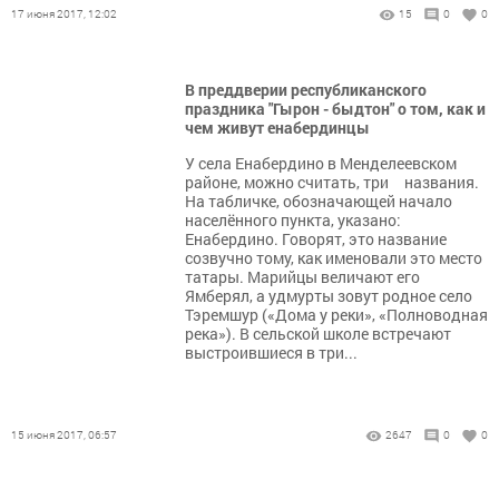
17 июня 2017, 12:02
15
0
0
В преддверии республиканского
праздника "Гырон - быдтон" о том, как и
чем живут енабердинцы
У села Енабердино в Менделеевском
районе, можно считать, три названия.
На табличке, обозначающей начало
населённого пункта, указано:
Енабердино. Говорят, это название
созвучно тому, как именовали это место
татары. Марийцы величают его
Ямберял, а удмурты зовут родное село
Тэремшур («Дома у реки», «Полноводная
река»). В сельской школе встречают
выстроившиеся в три...
15 июня 2017, 06:57
2647
0
0