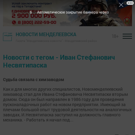
6
Автоматическое закрытие баннера через
НОВОСТИ МЕНДЕЛЕЕВСКА
18+
Газета "Менделеевские новости" - Менделеевский район
Новости с тегом - Иван Стефанович
Несвятипаска
Судьба связала с химзаводом
Как и для многих других специалистов, Новоменделеевский
химзавод стал для Ивана Стефановича Несвятипаски вторым
домом. Сюда он был направлен в 1986 году для проведения
пусконаладочных работ на новом предприятии. Имеющий за
плечами большой опыт трудовой деятельности на аналогичных
заводах, И.Несвятипаска заступил на должность главного
механика. - Работать я начал под...