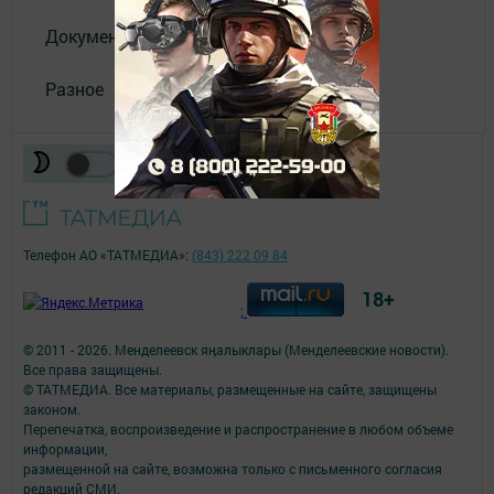
Документы
Разное
Телефон АО «ТАТМЕДИА»:
(843) 222 09 84
18+
;
© 2011 - 2026. Менделеевск яӊалыклары (Менделеевские новости).
Все права защищены.
© ТАТМЕДИА. Все материалы, размещенные на сайте, защищены
законом.
Перепечатка, воспроизведение и распространение в любом объеме
информации,
размещенной на сайте, возможна только с письменного согласия
редакций СМИ.