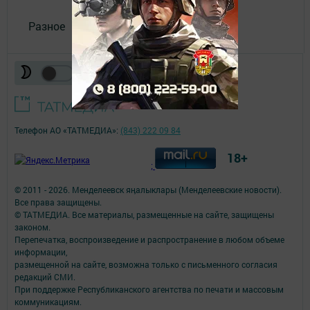
Разное
Телефон АО «ТАТМЕДИА»:
(843) 222 09 84
18+
;
© 2011 - 2026. Менделеевск яӊалыклары (Менделеевские новости).
Все права защищены.
© ТАТМЕДИА. Все материалы, размещенные на сайте, защищены
законом.
Перепечатка, воспроизведение и распространение в любом объеме
информации,
размещенной на сайте, возможна только с письменного согласия
редакций СМИ.
При поддержке Республиканского агентства по печати и массовым
коммуникациям.