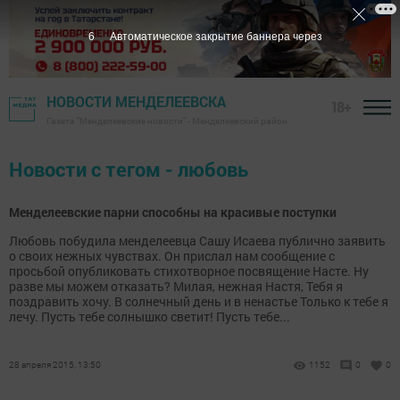
6
Автоматическое закрытие баннера через
НОВОСТИ МЕНДЕЛЕЕВСКА
18+
Газета "Менделеевские новости" - Менделеевский район
Новости с тегом - любовь
Менделеевские парни способны на красивые поступки
Любовь побудила менделеевца Сашу Исаева публично заявить
о своих нежных чувствах. Он прислал нам сообщение с
просьбой опубликовать стихотворное посвящение Насте. Ну
разве мы можем отказать? Милая, нежная Настя, Тебя я
поздравить хочу. В солнечный день и в ненастье Только к тебе я
лечу. Пусть тебе солнышко светит! Пусть тебе...
28 апреля 2015, 13:50
1152
0
0