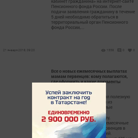
кабинет гражданина» на интернет-сайте
Пенсионного фонда России. После
подачи заявления гражданину в течение
5 дней необходимо обратиться в
территориальный орган Пенсионного
фонда России,...
21 января 2018, 09:20
1558
0
0
Все о новых ежемесячных выплатах
мамам первенцев: кому полагаются,
где оформить и какие документы
принести
«Татар-информ» подготовил полезную
памятку для мам малышей из
Татарстана и разобрал самые
актуальные вопросы. По
предварительному прогнозу,
претендовать на новые ежемесячные
выплаты при рождении первенцев в
Татарстане будут 4700 семей.