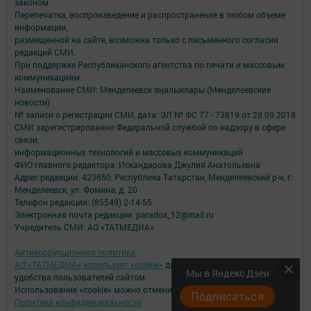
законом.
Перепечатка, воспроизведение и распространение в любом объеме
информации,
размещенной на сайте, возможна только с письменного согласия
редакций СМИ.
При поддержке Республиканского агентства по печати и массовым
коммуникациям.
Наименование СМИ: Менделеевск яӊалыклары (Менделеевские
новости)
№ записи о регистрации СМИ, дата: ЭЛ № ФС 77 - 73819 от 28.09.2018
СМИ зарегистрированно Федеральной службой по надзору в сфере
связи,
информационных технологий и массовых коммуникаций
ФИО главного редактора: Искандарова Джулия Анатольевна
Адрес редакции: 423650, Республика Татарстан, Менделеевский р-н, г.
Менделеевск, ул. Фомина, д. 20
Телефон редакции: (85549) 2-14-55
Электронная почта редакции: paradox_12@mail.ru
Учредитель СМИ: АО «ТАТМЕДИА»
Антикоррупционная политика
АО «ТАТМЕДИА» использует «cookie»
для персонализации сервисов и
Мы в Яндекс Дзен
удобства пользователей сайтом.
Использование «cookie» можно отменить в настройках браузера.
Подписаться
Политика конфиденциальности