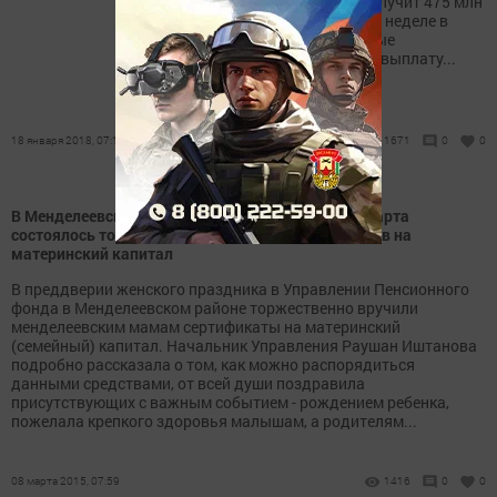
Республика на эти цели получит 475 млн
рублей. Уже на следующей неделе в
республику поступят первые
федеральные средства на выплату...
18 января 2018, 07:14
1671
0
0
В Менделеевском Пенсионном фонде в канун 8 марта
состоялось торжественное вручение сертификатов на
материнский капитал
В преддверии женского праздника в Управлении Пенсионного
фонда в Менделеевском районе торжественно вручили
менделеевским мамам сертификаты на материнский
(семейный) капитал. Начальник Управления Раушан Иштанова
подробно рассказала о том, как можно распорядиться
данными средствами, от всей души поздравила
присутствующих с важным событием - рождением ребенка,
пожелала крепкого здоровья малышам, а родителям...
08 марта 2015, 07:59
1416
0
0