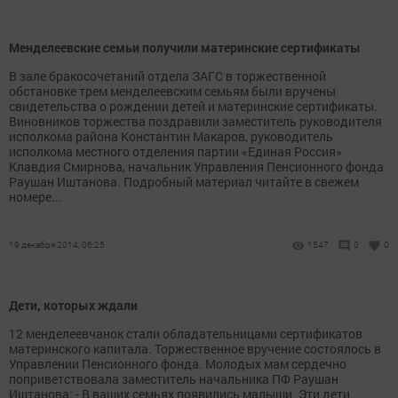
Менделеевские семьи получили материнские сертификаты
В зале бракосочетаний отдела ЗАГС в торжественной
обстановке трем менделеевским семьям были вручены
свидетельства о рождении детей и материнские сертификаты.
Виновников торжества поздравили заместитель руководителя
исполкома района Константин Макаров, руководитель
исполкома местного отделения партии «Единая Россия»
Клавдия Смирнова, начальник Управления Пенсионного фонда
Раушан Иштанова. Подробный материал читайте в свежем
номере...
19 декабря 2014, 06:25
1547
0
0
Дети, которых ждали
12 менделеевчанок стали обладательницами сертификатов
материнского капитала. Торжественное вручение состоялось в
Управлении Пенсионного фонда. Молодых мам сердечно
поприветствовала заместитель начальника ПФ Раушан
Иштанова: - В ваших семьях появились малыши. Эти дети