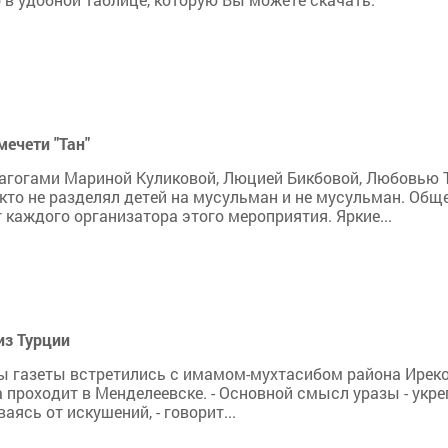
ечети "Тан"
дагогами Мариной Куликовой, Люцией Бикбовой, Любовью 
кто не разделял детей на мусульман и не мусульман. Общ
 каждого организатора этого мероприятия. Яркие...
из Турции
ы газеты встретились с имамом-мухтасибом района Ирек
а проходит в Менделеевске. - Основной смысл уразы - укр
ясь от искушений, - говорит...