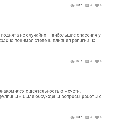
1676
0
0
 поднята не случайно. Наибольшие опасения у
расно понимая степень влияния религии на
1843
0
0
знакомился с деятельностью мечети,
йфуллиным были обсуждены вопросы работы с
1690
0
0