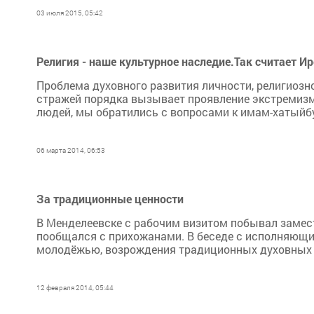
03 июля 2015, 05:42
Религия - наше культурное наследие.Так считает И
Проблема духовного развития личности, религиозно
стражей порядка вызывает проявление экстремизма
людей, мы обратились с вопросами к имам-хатыйбу м
06 марта 2014, 06:53
За традиционные ценности
В Менделеевске с рабочим визитом побывал замест
пообщался с прихожанами. В беседе с исполняющ
молодёжью, возрождения традиционных духовных 
12 февраля 2014, 05:44