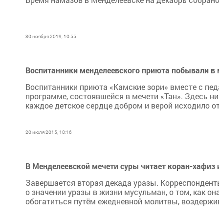
30 ноября 2019, 10:55
Воспитанники менделеевского приюта побывали в м
Воспитанники приюта «Камские зори» вместе с пе
программе, состоявшейся в мечети «Тан». Здесь ни
каждое детское сердце добром и верой исходило от
20 июля 2015, 10:16
В Менделеевской мечети суры читает коран-хафиз 
Завершается вторая декада уразы. Корреспондент
о значении уразы в жизни мусульман, о том, как он
обогатиться путём ежедневной молитвы, воздержива