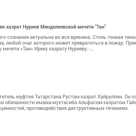
рек хазрат Нуриев Менделеевской мечети "Тан"
го сознания актуальна во все времена. Столь тонкая тема
, любой очаг которого может превратиться в пожар. Прек
ечети «Тан» Иреку хазрату Нуриеву. -...
итель муфтия Татарстана Рустам-хазрат Хайруллин. Он о
им обязанности имама-мухтасиба Альфасом-хазратом Га
ценностей, противодействия деструктивным течениям.