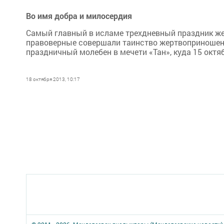
Во имя добра и милосердия
Самый главный в исламе трехдневный праздник жер
правоверные совершали таинство жертвоприношени
праздничный молебен в мечети «Тан», куда 15 октя
18 октября 2013, 10:17