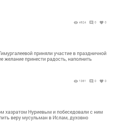
4624
0
0
Тимургалеевой приняли участие в праздничной
ее желание принести радость, наполнить
1361
0
0
ом хазратом Нуриевым и побеседовали с ним
епить веру мусульман в Ислам, духовно