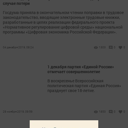
случае потери
Госдума приняла в окончательном чтении поправки в трудовое
законодательство, вводящие электронные трудовые книжки,
разработанные в целях реализации федерального проекта
«Нормативное регулирование цифровой среды» национальной
программы «Цифровая экономика Российской Федерации».
04 декабря 2019, 08:24
1303
0
0
1 декабря партия «Единой России»
отмечает совершеннолетие
В воскресенье Всероссийская
политическая партия «Единая Россия»
празднует свое 18-летие.
29 ноября 2019, 09:59
1853
0
0