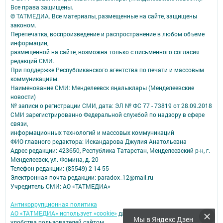
Все права защищены.
© ТАТМЕДИА. Все материалы, размещенные на сайте, защищены
законом.
Перепечатка, воспроизведение и распространение в любом объеме
информации,
размещенной на сайте, возможна только с письменного согласия
редакций СМИ.
При поддержке Республиканского агентства по печати и массовым
коммуникациям.
Наименование СМИ: Менделеевск яӊалыклары (Менделеевские
новости)
№ записи о регистрации СМИ, дата: ЭЛ № ФС 77 - 73819 от 28.09.2018
СМИ зарегистрированно Федеральной службой по надзору в сфере
связи,
информационных технологий и массовых коммуникаций
ФИО главного редактора: Искандарова Джулия Анатольевна
Адрес редакции: 423650, Республика Татарстан, Менделеевский р-н, г.
Менделеевск, ул. Фомина, д. 20
Телефон редакции: (85549) 2-14-55
Электронная почта редакции: paradox_12@mail.ru
Учредитель СМИ: АО «ТАТМЕДИА»
Антикоррупционная политика
АО «ТАТМЕДИА» использует «cookie»
для персонализации сервисов и
Мы в Яндекс Дзен
удобства пользователей сайтом.