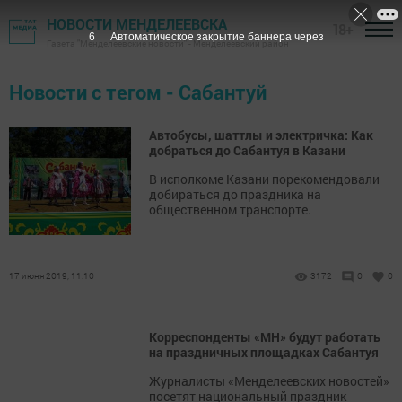
НОВОСТИ МЕНДЕЛЕЕВСКА
18+
5
Автоматическое закрытие баннера через
Газета "Менделеевские новости" - Менделеевский район
Новости с тегом - Сабантуй
Автобусы, шаттлы и электричка: Как
добраться до Сабантуя в Казани
В исполкоме Казани порекомендовали
добираться до праздника на
общественном транспорте.
17 июня 2019, 11:10
3172
0
0
Корреспонденты «МН» будут работать
на праздничных площадках Сабантуя
Журналисты «Менделеевских новостей»
посетят национальный праздник