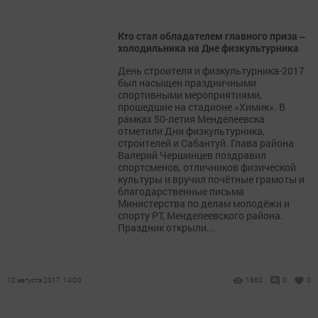
Кто стал обладателем главного приза ‒
холодильника на Дне физкультурника
День строителя и физкультурника-2017
был насыщен праздничными
спортивными мероприятиями,
прошедшие на стадионе «Химик». В
рамках 50-летия Менделеевска
отметили Дни физкультурника,
строителей и Сабантуй. Глава района
Валерий Чершинцев поздравил
спортсменов, отличников физической
культуры и вручил почётные грамоты и
благодарственные письма
Министерства по делам молодёжи и
спорту РТ, Менделеевского района.
Праздник открыли...
12 августа 2017, 14:00
1860
0
0