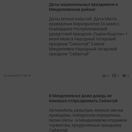
Даты национальных праздников в
Менделеевском районе
Даты летних событий: Дата Место
проведения Мероприятие 24 июня с.
Енабердино Республиканский
удмуртский праздник «Гырон-быдтон» 1
июля Можга Народный татарский
праздник "Сабантуй" 2 июля
Менделеевск Народный татарский
праздник "Сабантуй"
13 июня 2017, 06:10
0
0
0
В Менделеевске даже дождь не
помешал отпраздновать Сабантуй
Автомобиль разыгран, конные скачки
проведены, победители определены,
песни спеты - в Менделеевске отшумели
торжества, приуроченные празднику
Сабантуй