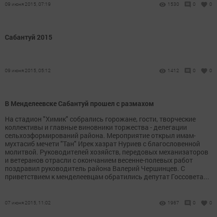
09 июня 2015, 07:19
1530
0
0
Сабантуй 2015
09 июня 2015, 05:12
1412
0
0
В Менделеевске Сабантуй прошел с размахом
На стадион "Химик" собрались горожане, гости, творческие
коллективы и главные виновники торжества - делегации
сельхозформирований района. Мероприятие открыл имам-
мухтасиб мечети "Тан" Ирек хазрат Нуриев с благословенной
молитвой. Руководителей хозяйств, передовых механизаторов
и ветеранов отрасли с окончанием весенне-полевых работ
поздравил руководитель района Валерий Чершинцев. С
приветствием к менделеевцам обратились депутат Госсовета...
07 июня 2015, 11:02
1967
0
0