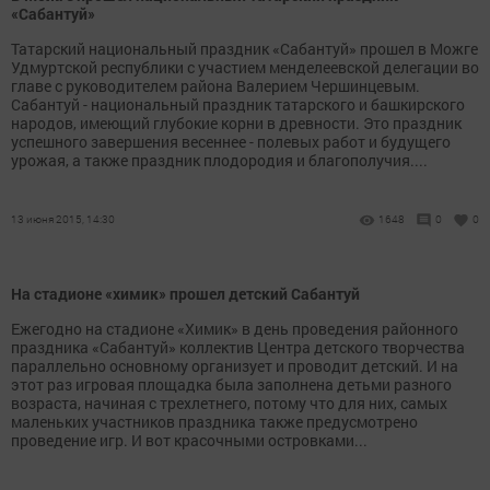
«Сабантуй»
Татарский национальный праздник «Сабантуй» прошел в Можге
Удмуртской республики с участием менделеевской делегации во
главе с руководителем района Валерием Чершинцевым.
Сабантуй - национальный праздник татарского и башкирского
народов, имеющий глубокие корни в древности. Это праздник
успешного завершения весеннее - полевых работ и будущего
урожая, а также праздник плодородия и благополучия....
13 июня 2015, 14:30
1648
0
0
На стадионе «химик» прошел детский Сабантуй
Ежегодно на стадионе «Химик» в день проведения районного
праздника «Сабантуй» коллектив Центра детского творчества
параллельно основному организует и проводит детский. И на
этот раз игровая площадка была заполнена детьми разного
возраста, начиная с трехлетнего, потому что для них, самых
маленьких участников праздника также предусмотрено
проведение игр. И вот красочными островками...