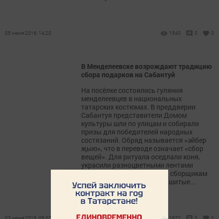
05 июня 2016, 14:20
1540
0
0
В Менделеевске возрождают традицию
сбора подарков на Сабантуй
На посёлке состоялись гуляния
менделеевцев в национальных
татарских костюмах. В преддверии
Сабантуя представители Домом
культуры шли по улицам и собирали
призы для победителей народных
состязаний. Обряд называется «әйбер
җыю», что в переводе означает «сбор
вещей». Для ритуала оседлали коня,
украсили разноцветными лентами
повозку. Жители выносили сборщикам
подарков яркие платки, вышитые...
03 июня 2016, 06:07
1672
0
0