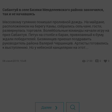
Сабантуй в селе Бизяки Менделеевского района закончился,
так и не начавшись
Массовому гулянию помешал проливной дождь. На майдане,
расположенном на берегу Камы, собрались сельчане, гости,
развернулась торговля. Волейбольные команды начали игру на
приз Сабантуя. Петух на столбе и баран, привязанный к буму,
ждали победителей. Бизякинцев приехал поздравить
руководитель района Валерий Чершинцев. Артисты готовились
к выступлению. Но у небесной канцелярии на этот...
06 июня 2015, 10:45
2133
0
0
Далее ❯