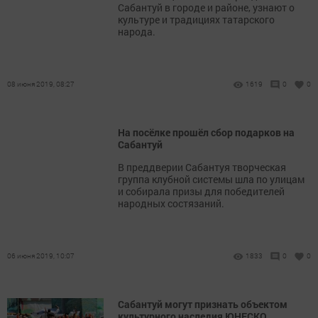
Сабантуй в городе и районе, узнают о
культуре и традициях татарского
народа.
08 июня 2019, 08:27
1619
0
0
На посёлке прошёл сбор подарков на
Сабантуй
В преддверии Сабантуя творческая
группа клубной системы шла по улицам
и собирала призы для победителей
народных состязаний.
06 июня 2019, 10:07
1833
0
0
Сабантуй могут признать объектом
культурного наследия ЮНЕСКО