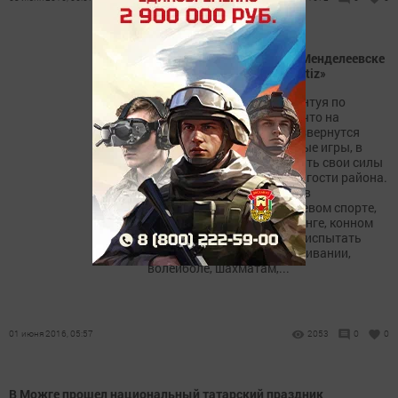
Главный приз Сабантуя в Менделеевске
– автомобиль «Daewoo Matiz»
Им наградят батыра Сабантуя по
борьбе курэш. Напомним, что на
нескольких площадках развернутся
национальные и спортивные игры, в
которых смогут попробовать свои силы
и ловкость менделеевцы и гости района.
Лучших будут определять в
национальной борьбе, гиревом спорте,
армрестлинге, пауэрлифтинге, конном
спорте. Желающие смогут испытать
себя в бум-качалке, подтягивании,
волейболе, шахматам,...
01 июня 2016, 05:57
2053
0
0
В Можге прошел национальный татарский праздник