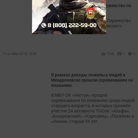
В Менделеевске прошло первенство по
легкой атлетике
В посадках города прошло Первенство
спортивных школ Менделеевского
района по лёгкой атлетике.
11 октября 2018, 10:06
1705
0
0
В рамках декады пожилых людей в
Менделеевске прошли соревнования по
плаванию
В МБУ ОК «Нептун» прошли
соревнования по плаванию среди людей
старшего возраста, в которых приняли
участие 24 активиста ТОСов: «Альфа»,
«Бондюжский», «Карповец», «Поселок» и
«Химик» старше 55 лет.