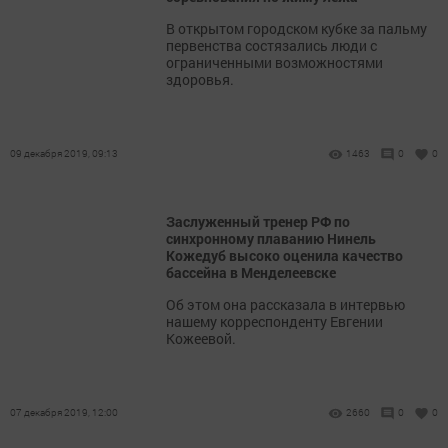
В открытом городском кубке за пальму
первенства состязались люди с
ограниченными возможностями
здоровья.
09 декабря 2019, 09:13
1463
0
0
Заслуженный тренер РФ по
синхронному плаванию Нинель
Кожедуб высоко оценила качество
бассейна в Менделеевске
Об этом она рассказала в интервью
нашему корреспонденту Евгении
Кожеевой.
07 декабря 2019, 12:00
2660
0
0