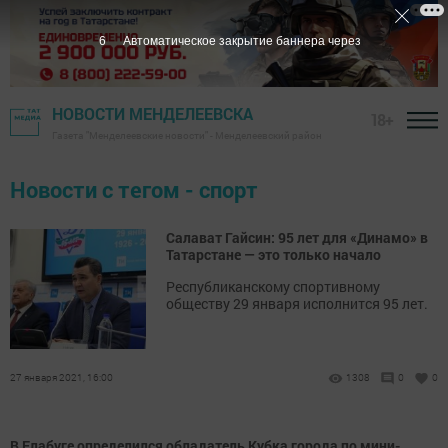
5
Автоматическое закрытие баннера через
НОВОСТИ МЕНДЕЛЕЕВСКА
18+
Газета "Менделеевские новости" - Менделеевский район
Новости с тегом - спорт
Салават Гайсин: 95 лет для «Динамо» в
Татарстане — это только начало
Республиканскому спортивному
обществу 29 января исполнится 95 лет.
27 января 2021, 16:00
1308
0
0
В Елабуге определился обладатель Кубка города по мини-