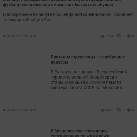
футболу: менделеевцы не смогли обыграть елабужан
В воскресенье в Елабуге прошел финал соревнований, сообщает
телеканал «Елабуга 24».
09 декабря 2019, 14:15
1514
0
0
Братья-менделеевцы – серебряные
призёры
В Бугуруслане прошел Всероссийский
турнир по вольной борьбе среди
старших юношей и мужчин памяти
мастера спорта СССР Ю.Гаврилова.
09 декабря 2019, 10:39
1462
0
0
В Менделеевске состоялись
соревнования по жиму лёжа