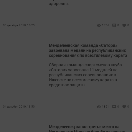
здоровья.
05 декабря 2019, 10:25
1474
0
0
Менделеевская команда «Сатори»
завоевала медали на республиканских
соревнованиях по всестилевому каратэ
Сборная команда спортсменов клуба
«Сатори» завоевала 11 медалей на
республиканских соревнованиях в
Ижевске по всестилевому каратэ в
средствах защиты.
04 декабря 2019, 13:50
1851
0
0
Менделеевец занял третье место на
Чемпионате Мира по борьбе на поясах