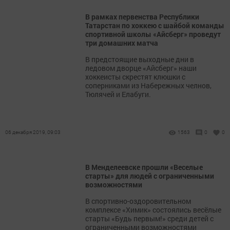
В рамках первенства Республики
Татарстан по хоккею с шайбой команды
спортивной школы «Айсберг» проведут
три домашних матча
В предстоящие выходные дни в
ледовом дворце «Айсберг» наши
хоккеисты скрестят клюшки с
соперниками из Набережных челнов,
Тюлячей и Елабуги.
06 декабря 2019, 09:03
1563
0
0
В Менделеевске прошли «Веселые
старты» для людей с ограниченными
возможностями
В спортивно-оздоровительном
комплексе «Химик» состоялись весёлые
старты «Будь первым!» среди детей с
ограниченными возможностями