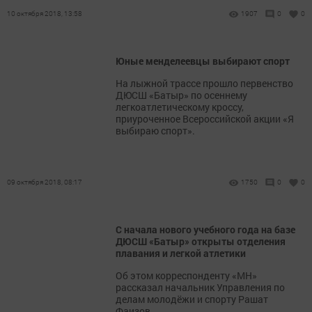
10 октября 2018, 13:58
1907
0
0
Юные менделеевцы выбирают спорт
На лыжной трассе прошло первенство
ДЮСШ «Батыр» по осеннему
легкоатлетическому кроссу,
приуроченное Всероссийской акции «Я
выбираю спорт».
09 октября 2018, 08:17
1750
0
0
С начала нового учебного года на базе
ДЮСШ «Батыр» открыты отделения
плавания и легкой атлетики
Об этом корреспонденту «МН»
рассказал начальник Управления по
делам молодёжи и спорту Рашат
Фаизов.