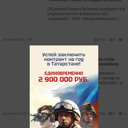
Об успехе Романа Волкова сообщается в
социальной сети в аккаунте «АО
«Аммоний» - ООО «Менделеевсказот».
29 ноября 2019, 10:05
1800
0
1
Менделеевские спортсменки стали
четвертыми на турнире по волейболу
В Кукморе в спортивном комплексе
«Зилант» прошел открытый турнир по
волейболу среди девушек 2004-2005 г.р.
памяти Ильдара Гаязовича
Бадрутдинова.
22 октября 2018, 15:45
1934
0
0