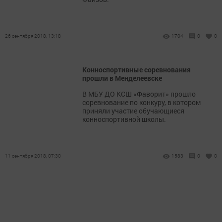
26 сентября 2018, 13:18
1704
0
0
Конноспортивные соревнования
прошли в Менделеевске
В МБУ ДО КСШ «Фаворит» прошло
соревнование по конкуру, в котором
приняли участие обучающиеся
конноспортивной школы.
11 сентября 2018, 07:30
1583
0
0