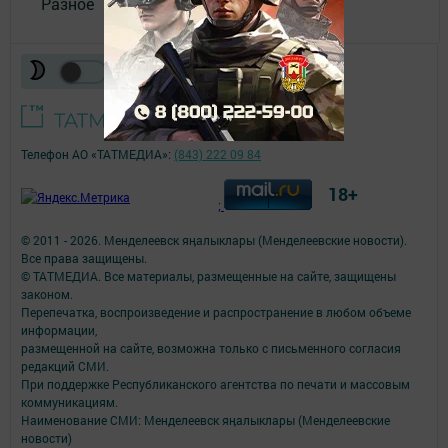
Разное
Телефон АО «ТАТМЕДИА»:
(843) 222 09 84
18+
;
© 2011 - 2026. Менделеевск яӊалыклары (Менделеевские новости).
Все права защищены.
© ТАТМЕДИА. Все материалы, размещенные на сайте, защищены
законом.
Перепечатка, воспроизведение и распространение в любом объеме
информации,
размещенной на сайте, возможна только с письменного согласия
редакций СМИ.
При поддержке Республиканского агентства по печати и массовым
коммуникациям.
Наименование СМИ: Менделеевск яӊалыклары (Менделеевские
новости)