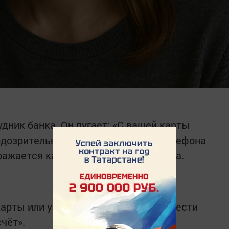
удник банка. Он пугает: «С вашей карты
одозрительная операция». Номер телефона
ражается как настоящий номер банка.
карты или убедить вас самому перевести
чёт».