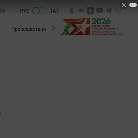
8+
РУС
ТАТ
Происшествия
Новости Госавтоинспекции
0