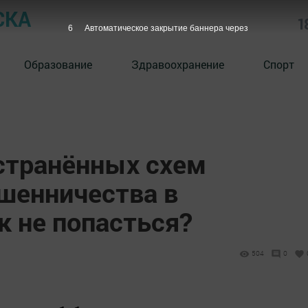
СКА
1
4
Автоматическое закрытие баннера через
Образование
Здравоохранение
Спорт
странённых схем
шенничества в
к не попасться?
504
0