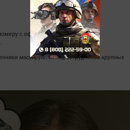
номеру с официального сайта.
.
шенники маскируются под сотрудников крупных