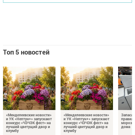
Топ 5 новостей
«Менделеевские новости»
«Менделеевские новости»
Запаса
и УК «Нептун+» запускают
и УК «Нептун+» запускают
правиль
конкурс «ЧЭЧЭК фест» на
конкурс «ЧЭЧЭК фест» на
морозил
лучший цветущий двор и
лучший цветущий двор и
дома
клумбу
клумбу