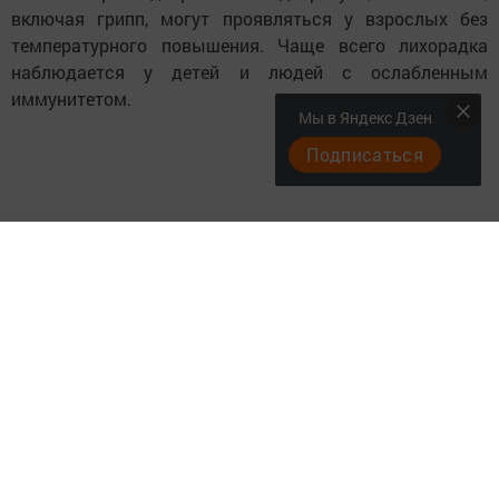
включая грипп, могут проявляться у взрослых без
температурного повышения. Чаще всего лихорадка
наблюдается у детей и людей с ослабленным
иммунитетом.
Мы в Яндекс Дзен
Подписаться
Таким образом, несмотря на то, что некоторые люди
могут считать свою болезнь «простудой», она может
быть вирусной и способной к передаче другим.
Следите за самым важным и интересным в
Telegram-канале
Татмедиа
Читайте новости Татарстана в