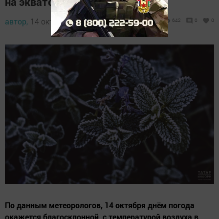
на экватор осени
автор,
14 октября 2024 - 10:00
642
0
0
По данным метеорологов, 14 октября днём погода
окажется благосклонной, с температурой воздуха в