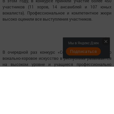
В этом году, в конкурсе приняли участие более 450
участников (11 хоров, 14 ансамблей и 107 юных
вокалиста). Профессиональное и компетентное жюри
высоко оценили все выступления участников.
Мы в Яндекс Дзен
Подписаться
В очередной раз конкурс «Соловушка» доказал, что
вокально-хоровое искусство в республике развивается
на высоком уровне и учащиеся профессионально
выступили, представив свои учреждения на достойном
уровне. Благодаря этому конкурсу зажигаются новые
звёзды, выявляются таланты.
Следите за самым важным и интересным в