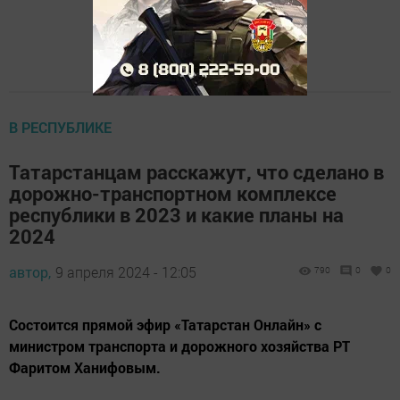
В РЕСПУБЛИКЕ
Татарстанцам расскажут, что сделано в
дорожно-транспортном комплексе
республики в 2023 и какие планы на
2024
автор,
9 апреля 2024 - 12:05
790
0
0
Состоится прямой эфир «Татарстан Онлайн» с
министром транспорта и дорожного хозяйства РТ
Фаритом Ханифовым.