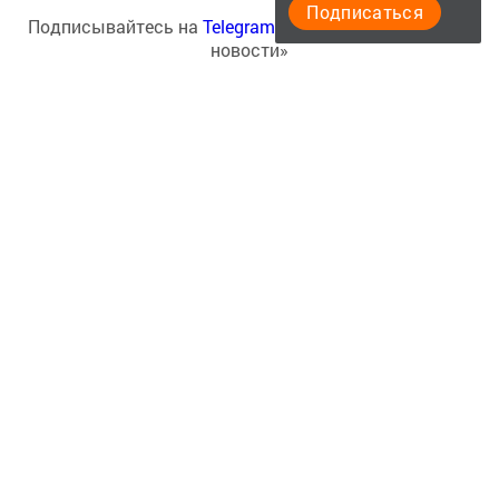
Подписаться
Подписывайтесь на
Telegram-канал
«Менделеевские
новости»
Теги:
ПРИЮТ "КАМСКИЕ ЗОРИ"
Перейти на страницу новости