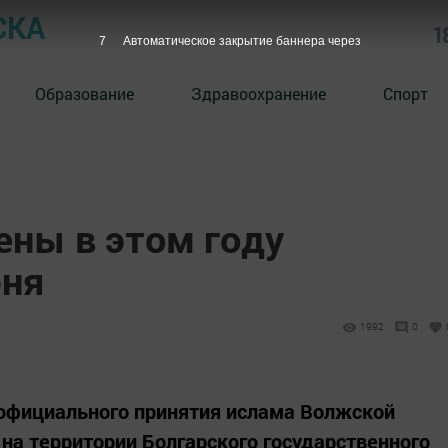
СКА
1
6
Автоматическое закрытие баннера через
Образование
Здравоохранение
Спорт
ены в этом году
юня
1992
0
официального принятия ислама Волжской
 на территории Болгарского государственного