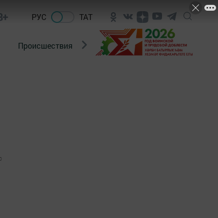
8+
РУС
ТАТ
Происшествия
Новости Госавтоинспекции
0