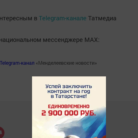
интересным в
Telegram-канале
Татмедиа
в национальном мессенджере MАХ:
Telegram-канал
«Менделеевские новости»