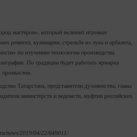
ород мастеров», который включит игровые
их ремесел, кулинарии, стрельбе из лука и арбалета,
ности» по изучению технологии производства
ллиграфии. По традиции будет работать ярмарка
х промыслов.
дство Татарстана, представители духовенства, главы
одители министерств и ведомств, муфтии российских
.ru/news/2019/04/22/649011
/