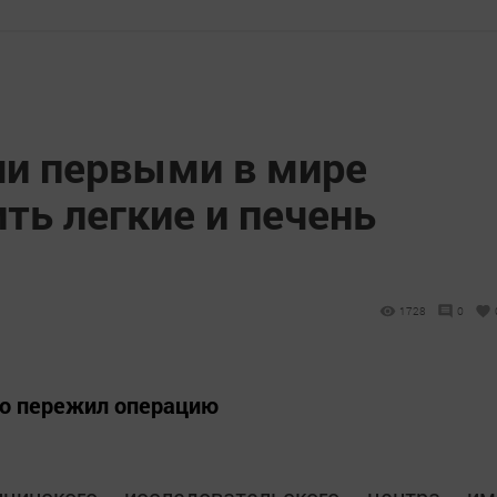
чи первыми в мире
ть легкие и печень
1728
0
о пережил операцию
цинского исследовательского центра им