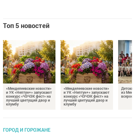
Топ 5 новостей
«Менделеевские новости»
«Менделеевские новости»
Детский
и УК «Нептун+» запускают
и УК «Нептун+» запускают
из Менд
конкурс «ЧЭЧЭК фест» на
конкурс «ЧЭЧЭК фест» на
всеросс
лучший цветущий двор и
лучший цветущий двор и
клумбу
клумбу
ГОРОД И ГОРОЖАНЕ