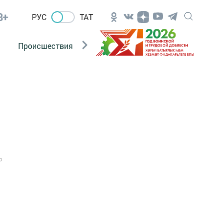
8+
РУС
ТАТ
Происшествия
Новости Госавтоинспекции
ы
0