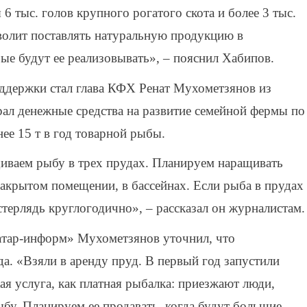
6 тыс. голов крупного рогатого скота и более 3 тыс.
волит поставлять натуральную продукцию в
ые будут ее реализовывать», – пояснил Хабипов.
оддержки стал глава КФХ Ренат Мухометзянов из
ал денежные средства на развитие семейной фермы по
ее 15 т в год товарной рыбы.
ваем рыбу в трех прудах. Планируем наращивать
акрытом помещении, в бассейнах. Если рыба в прудах
 стерлядь круглогодично», – рассказал он журналистам.
атар-информ» Мухометзянов уточнил, что
а. «Взяли в аренду пруд. В первый год запустили
кая услуга, как платная рыбалка: приезжают люди,
бу. Планируем ее продавать, когда будут большие