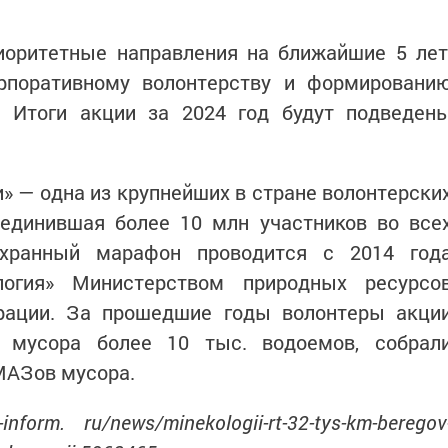
иоритетные направления на ближайшие 5 лет
рпоративному волонтерству и формировани
. Итоги акции за 2024 год будут подведен
» — одна из крупнейших в стране волонтерски
ъединившая более 10 млн участников во все
оохранный марафон проводится с 2014 год
логия» Министерством природных ресурсо
рации. За прошедшие годы волонтеры акци
 мусора более 10 тыс. водоемов, собрал
МАЗов мусора.
nform. ru/news/minekologii-rt-32-tys-km-beregov