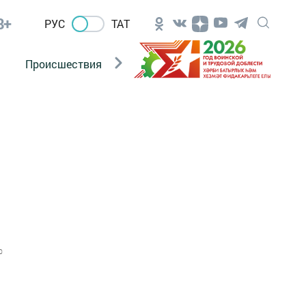
8+
РУС
ТАТ
Происшествия
Новости Госавтоинспекции
0