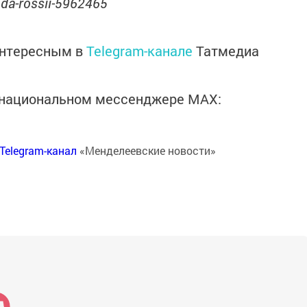
voda-rossii-5962465
интересным в
Telegram-канале
Татмедиа
в национальном мессенджере MАХ:
Telegram-канал
«Менделеевские новости»