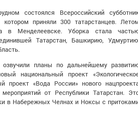
удном состоялся Всероссийский субботни
в котором приняли 300 татарстанцев. Лето
а в Менделеевске. Уборка стала часть
единившей Татарстан, Башкирию, Удмуртию
бласть.
и озвучили планы по дальнейшему развити
овый национальный проект «Экологическо
ый проект «Вода России» нового нацпроект
 мероприятий от Республики Татарстан. Эт
ки в Набережных Челнах и Ноксы с притокам