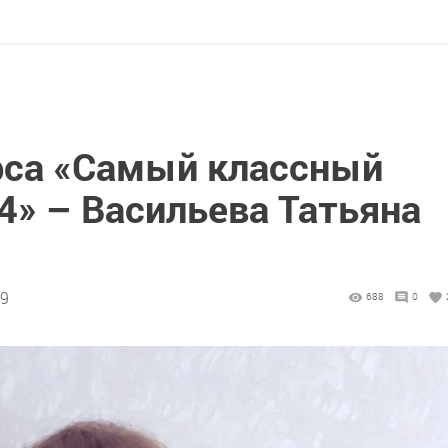
рса «Самый классный
 – Васильева Татьяна
29
688
0