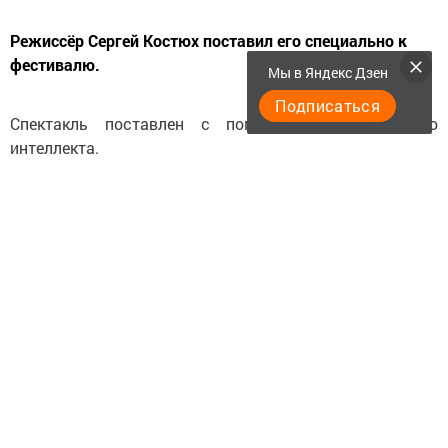
Режиссёр Сергей Костюх поставил его специально к
фестивалю.
Мы в Яндекс Дзен
Подписаться
Спектакль поставлен с помощью искусственного
интеллекта.
В основе постановки лежит творчество Бориса
Пастернака, которое переплетается с современной
цифровой реальностью.
Соединение классики, искусственного интеллекта через
юмор и талантливую игру актеров раскрыли любимые
всем стихи по-новому.