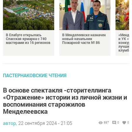
В Елабуге открылась
В Менделеевске назначен
«Мендел
Спасская ярмарка с 740
новый начальник
и УК «Н
мастерами из 16 регионов
Пожарной части № 86
конкурс
лучший
клумбу
ПАСТЕРНАКОВСКИЕ ЧТЕНИЯ
В основе спектакля -сторителлинга
«Отражение» истории из личной жизни и
воспоминания старожилов
Менделеевска
автор,
22 сентября 2024 - 21:05
887
0
0