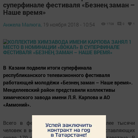
суперфинале фестиваля «Безнең заман –
Наше время»
Анжела Малюга,
19 ноября 2018 - 10:54
1708
0
1
В Казани подвели итоги суперфинала
республиканского телевизионного фестиваля
работающей молодёжи «Безнең заман – Наше время».
Менделеевский район представили коллективы
химического завода имени Л.Я. Карпова и АО
«Аммоний».
Всего в фестивале приняли участие более тысячи
человек в возрасте от 18 до 35 лет, представляющих
около 170 организаций и предприятий Татарстана. В