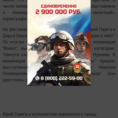
числе победителей в супер-финале была представлена
и команда химзавода с «визиткой»,
хореографическими и сольными номерами.
На фестивале сольные номера показали Юрий Герега и
Дарья Башарова с песнями "Эпизод" и "Я падаю в небо".
По итогам Юрий Герега занял 1 место в номинации
"Вокал", выступив на гала-концерте.. В категории
"Минута славы" также выступила Альфия Нуриева. В
номинации "Хореография. Малые формы" прошло
выступление Эльвиры Колсановой и Николая
Поликарпова с танцем "Ритмы Кавказа". Они
удостоены диплома 3-й степени.
Юрий Герега и исполнители кавказского танца,