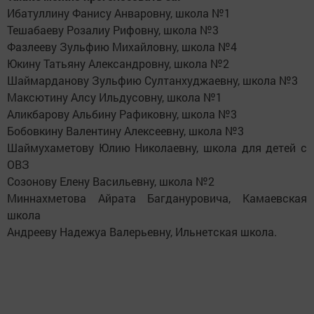
Ибатуллину Фанису Анваровну, школа №1
Тешабаеву Розалиу Рифовну, школа №3
Фазлееву Зульфию Михайловну, школа №4
Юкину Татьяну Александровну, школа №2
Шаймарданову Зульфию Султанхуджаевну, школа №3
Максютину Алсу Ильдусовну, школа №1
Аликбарову Альбину Рафиковну, школа №3
Бобовкину Валентину Алексеевну, школа №3
Шаймухаметову Юлию Николаевну, школа для детей с
ОВЗ
Созонову Елену Васильевну, школа №2
Миннахметова Айрата Багдануровича, Камаевская
школа
Андрееву Надежуа Валерьевну, Ильнетская школа.