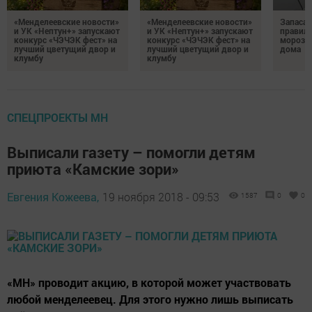
«Менделеевские новости»
«Менделеевские новости»
Запаса
и УК «Нептун+» запускают
и УК «Нептун+» запускают
правиль
конкурс «ЧЭЧЭК фест» на
конкурс «ЧЭЧЭК фест» на
морозил
лучший цветущий двор и
лучший цветущий двор и
дома
клумбу
клумбу
СПЕЦПРОЕКТЫ МН
Выписали газету – помогли детям
приюта «Камские зори»
Евгения Кожеева,
19 ноября 2018 - 09:53
1587
0
0
«МН» проводит акцию, в которой может участвовать
любой менделеевец. Для этого нужно лишь выписать