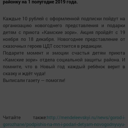
районку на 1 полугодие 2019 года.
Каждые 10 рублей с оформленной подписки пойдут на
организацию новогоднего представления и подарки
детям с приюта «Камские зори». Акция пройдёт с 19
ноября по 18 декабря. Новогоднее представление от
сказочных героев ЦДТ состоится в редакции.
Подарите момент и эмоции счастья детям приюта
«Камские зори» отдела социальной защиты района. И
помните, что в Новый год каждый ребёнок верит в
сказку и ждёт чуда!
Выписали газету — помогли!
Читайте также:
http://mendeleevskyi.ru/news/gorod-i-
gorozhane/podpishis-na-mn-i-podari-detyam-novogodnyuyu-