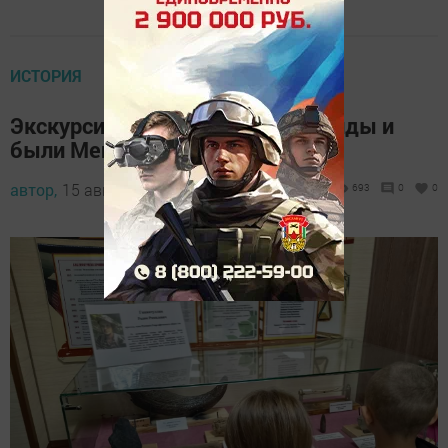
ИСТОРИЯ
Экскурсия в мир историй «Легенды и
были Менделеевской земли»
автор,
15 августа 2024 - 10:41
693
0
0