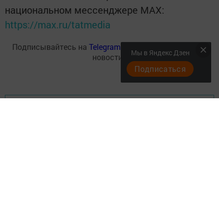
национальном мессенджере MАХ:
https://max.ru/tatmedia
Подписывайтесь на
Telegram-канал
«Менделеевские
Мы в Яндекс Дзен
новости»
Подписаться
Перейти на страницу новости