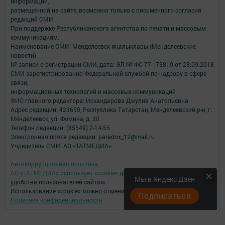
информации,
размещенной на сайте, возможна только с письменного согласия
редакций СМИ.
При поддержке Республиканского агентства по печати и массовым
коммуникациям.
Наименование СМИ: Менделеевск яӊалыклары (Менделеевские
новости)
№ записи о регистрации СМИ, дата: ЭЛ № ФС 77 - 73819 от 28.09.2018
СМИ зарегистрированно Федеральной службой по надзору в сфере
связи,
информационных технологий и массовых коммуникаций
ФИО главного редактора: Искандарова Джулия Анатольевна
Адрес редакции: 423650, Республика Татарстан, Менделеевский р-н, г.
Менделеевск, ул. Фомина, д. 20
Телефон редакции: (85549) 2-14-55
Электронная почта редакции: paradox_12@mail.ru
Учредитель СМИ: АО «ТАТМЕДИА»
Антикоррупционная политика
АО «ТАТМЕДИА» использует «cookie»
для персонализации сервисов и
Мы в Яндекс Дзен
удобства пользователей сайтом.
Использование «cookie» можно отменить в настройках браузера.
Подписаться
Политика конфиденциальности