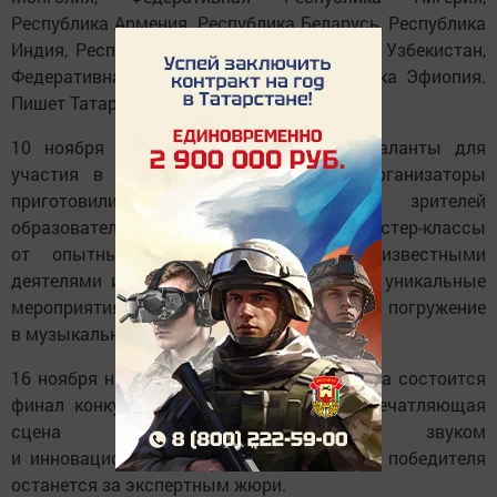
Республика Армения, Республика Беларусь, Республика
Индия, Республика Казахстан, Республика Узбекистан,
Федеративная Демократическая Республика Эфиопия.
Пишет Татар-информ.
10 ноября в Казань прибудут юные таланты для
участия в музыкальном состязании. Организаторы
приготовили для участников и зрителей
образовательную программу: мастер-классы
от опытных мастеров, встречи с известными
деятелями искусства, экскурсии, а также уникальные
мероприятия, направленные на глубокое погружение
в музыкальные традиции разных стран.
16 ноября на территории Академии тенниса состоится
финал конкурса, где будет возведена впечатляющая
сцена с высококачественным звуком
и инновационным оборудованием. Выбор победителя
останется за экспертным жюри.