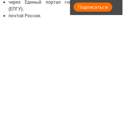
через Единый портал государственных услуг
Подписаться
(ЕПГУ);
почтой России.
Наиболее удобным способом получения и уплаты
налогов является Личный кабинет налогоплательщика.
Сервис позволяет не только оплачивать налоги онлайн,
но и просмотреть налоговое уведомление, в котором
отражена вся информация об объектах имущества
и начисленных суммах налогов, а также информацию
о текущем сальдо, начислениях и платежах. Эту
информацию можно найти во вкладке «Платежи/
Операции» сервиса.
Если на момент получения налогового уведомления
вы уже оплатили имущественные налоги, налоговый