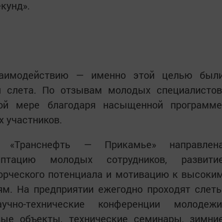
екунд».
заимодействию — именно этой целью был
 слета. По отзывам молодых специалистов
ой мере благодаря насыщенной программе
х участников.
 «Транснефть — Прикамье» направлен
птацию молодых сотрудников, развити
ворческого потенциала и мотивацию к высоки
ям. На предприятии ежегодно проходят слет
учно-технические конференции молодежи
ные объекты, технические семинары, зимни