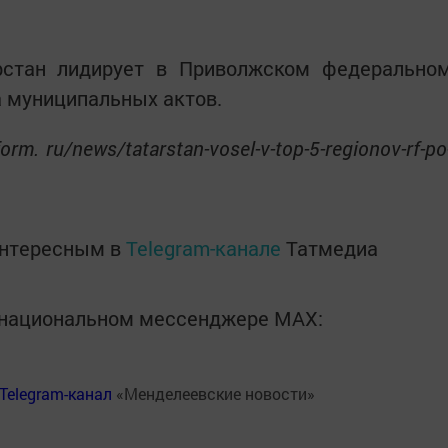
рстан лидирует в Приволжском федерально
а муниципальных актов.
orm. ru/news/tatarstan-vosel-v-top-5-regionov-rf-po
интересным в
Telegram-канале
Татмедиа
в национальном мессенджере MАХ:
Telegram-канал
«Менделеевские новости»