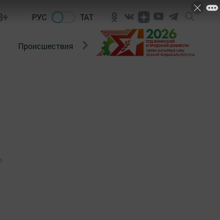
8+
РУС
ТАТ
Происшествия
Новости Госавтоинспекции
0