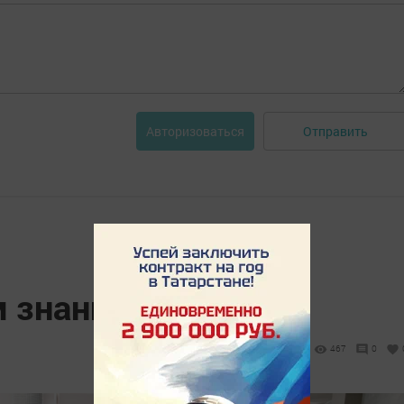
Отправить
Авторизоваться
м знаниям
467
0