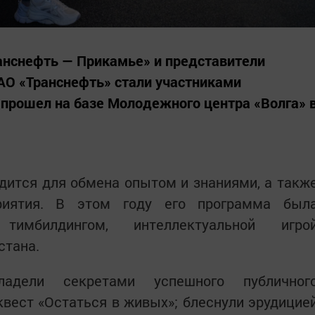
нснефть — Прикамье» и представители
АО «Транснефть» стали участниками
 прошел на базе Молодежного центра «Волга» 
дится для обмена опытом и знаниями, а такж
риятия. В этом году его программа был
 тимбилдингом, интеллектуальной игро
стана.
адели секретами успешного публичног
вест «Остаться в живых»; блеснули эрудицие