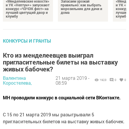
«Менделеевские новости»
Запасаем урожай
«Мендел
и УК «Нептун+» запускают
правильно: как выбрать
и УК «Н
конкурс «ЧЭЧЭК фест» на
морозильник для дачи и
конкурс
лучший цветущий двор и
дома
лучший
клумбу
клумбу
КОНКУРСЫ И ГРАНТЫ
Кто из менделеевцев выиграл
пригласительные билеты на выставку
живых бабочек?
Валентина
21 марта 2019 -
1923
0
0
Коростелева,
08:59
МН проводили конкурс в социальной сети ВКонтакте.
С 15 по 21 марта 2019 мы разыгрывали 5
пригласительных билетов на выставку живых бабочек.