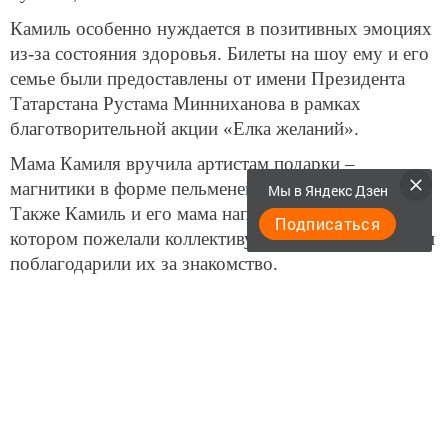
Камиль особенно нуждается в позитивных эмоциях
из-за состояния здоровья. Билеты на шоу ему и его
семье были предоставлены от имени Президента
Татарстана Рустама Минниханова в рамках
благотворительной акции «Елка желаний».
Мама Камиля вручила артистам подарки –
магнитики в форме пельменей, губадию и чак-чак.
Мы в Яндекс Дзен
Также Камиль и его мама написали письмо, в
Подписаться
котором пожелали коллективу творческих успехов и
поблагодарили их за знакомство.
Встретиться с Камилем пришли Максим Ярица,
Ксения Корнева, Роман Постовалов, Дмитрий
Соколов и Сергей Ершов.