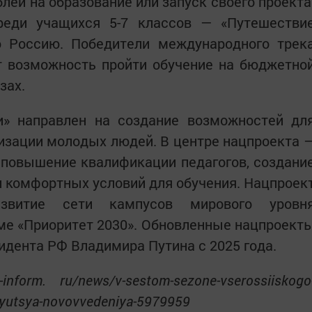
лей на образование или запуск своего проекта
реди учащихся 5-7 классов — «Путешестви
 Россию. Победители международного трек
т возможность пройти обучение на бюджетно
зах.
» направлен на создание возможностей дл
изации молодых людей. В центре нацпроекта 
 повышение квалификации педагогов, создани
 комфортных условий для обучения. Нацпроек
азвитие сети кампусов мирового уровн
ме «Приоритет 2030». Обновленные нацпроект
дента РФ Владимира Путина с 2025 года.
inform. ru/news/v-sestom-sezone-vserossiiskogo
ayutsya-novovvedeniya-5979959