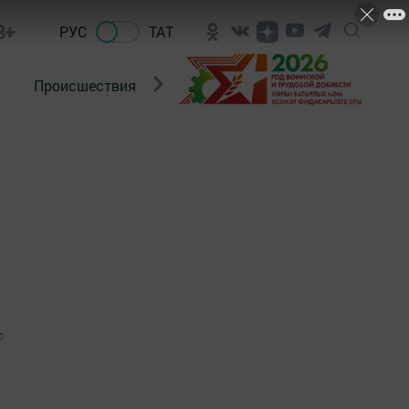
8+
РУС
ТАТ
Происшествия
Новости Госавтоинспекции
0