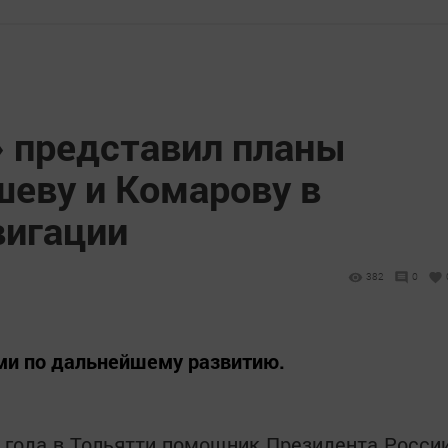
» представил планы
шеву и Комарову в
вигации
382
0
ми по дальнейшему развитию.
 года в Тольятти помощник Президента Росси