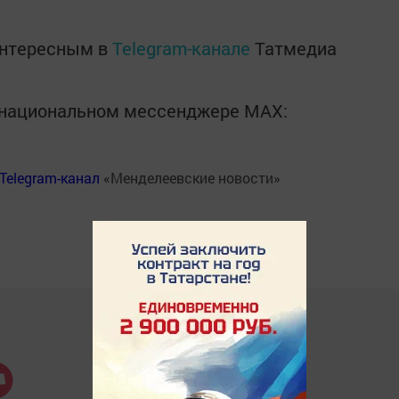
интересным в
Telegram-канале
Татмедиа
в национальном мессенджере MАХ:
Telegram-канал
«Менделеевские новости»