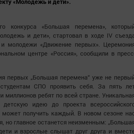
екту «Молодежь и дети».
го конкурса «Большая перемена», которы
олодежь и дети», стартовал в ходе IV съезд
 и молодежи «Движение первых». Церемони
нальном центре «Россия», сообщили в пресс
ия первых „Большая перемена“ уже не первы
студентам СПО проявить себя. За пять ле
и миллионов ребят по всей стране. Уникальна
ь детскую идею до проекта всероссийског
 может получить каждый. В новом сезоне на
, но главное останется неизменным: „Больша
 дети и взрослые слышат друг друга и вмест