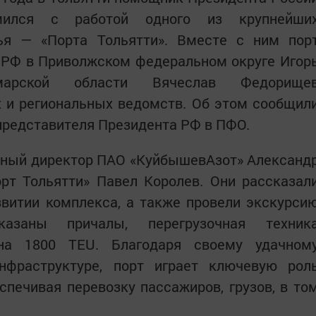
мился с работой одного из крупнейши
ья — «Порта Тольятти». Вместе с ним пор
 РФ в Приволжском федеральном округе Игор
марской области Вячеслав Федорище
 и региональных ведомств. Об этом сообщил
представителя Президента РФ в ПФО.
ьный директор ПАО «КуйбышевАзот» Александ
рт Тольятти» Павел Королев. Они рассказал
звитии комплекса, а также провели экскурси
азаны причалы, перегрузочная техник
на 1800 TEU. Благодаря своему удачном
нфраструктуре, порт играет ключевую рол
еспечивая перевозку пассажиров, грузов, в то
.