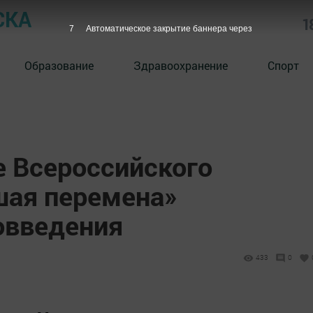
СКА
1
6
Автоматическое закрытие баннера через
Образование
Здравоохранение
Спорт
е Всероссийского
шая перемена»
овведения
433
0