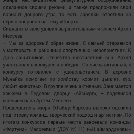
сделанное своими руками, а также предложили свой
вариант доброго утра, то есть зарядки, ответили на
серию вопросов на тему «Спорт».
Сидящих в зале удивил выразительным чтением Архип
Мессеев.
– Мы за здоровый образ жизни. С семьей стараемся
участвовать в районных спортивных мероприятиях. К
Дню защитников Отечества шестилетний сын Архип
участвовал в конкурсе и победил. Он очень активный, к
конкурсу готовился с удовольствием. В деревне
Мунайка помогает по хояйству, кормит цыплят, кур,
любит животных. В группе очень активный. Занимается
хоккеем в Ледовом дворце «Айсберг», – поделился
мнением папа Артем Мессеев.
Председатель жюри О.Габдулбареева высоко оценила
подготовку команд, творческий подход и артистизм. По
итогам конкурсов первые места завоевали команды
«Фортуна» Мессеевых (ДОУ №11) и«Шаймардановы»