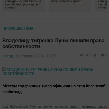
конкурс «ЧЭЧЭК фест» на
всероссийский грант
конкурс
лучший цветущий двор и
лучший
клумбу
клумбу
ПРОИСШЕСТВИЯ
Владелицу тигренка Луны лишили права
собственности
автор,
10 апреля 2019 - 10:00
1794
0
0
Местом содержания тигра официально стал Казанский
зооботсад.
Суд Набережных Челнов своим решением лишил челнинку права