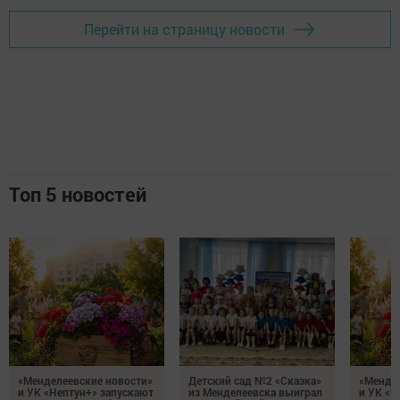
Перейти на страницу новости
Топ 5 новостей
«Менделеевские новости»
Детский сад №2 «Сказка»
«Мендел
и УК «Нептун+» запускают
из Менделеевска выиграл
и УК «Н