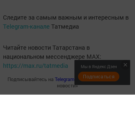
Следите за самым важным и интересным в
Telegram-канале
Татмедиа
Читайте новости Татарстана в
национальном мессенджере MАХ:
https://max.ru/tatmedia
Мы в Яндекс Дзен
Подписаться
Подписывайтесь на
Telegram-канал
«Менделеевские
новости»
Перейти на страницу новости