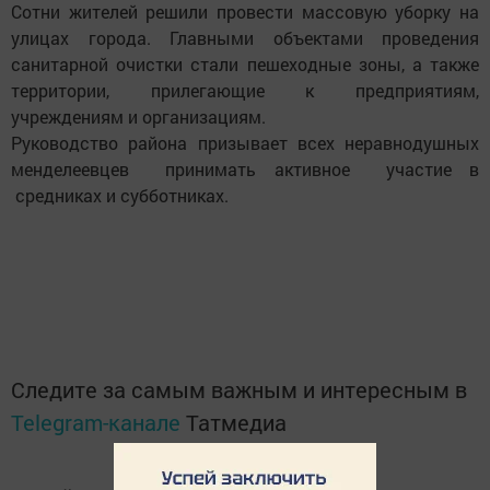
Сотни жителей решили провести массовую уборку на
улицах города. Главными объектами проведения
санитарной очистки стали пешеходные зоны, а также
территории, прилегающие к предприятиям,
учреждениям и организациям.
Руководство района призывает всех неравнодушных
менделеевцев принимать активное участие в
средниках и субботниках.
Следите за самым важным и интересным в
Telegram-канале
Татмедиа