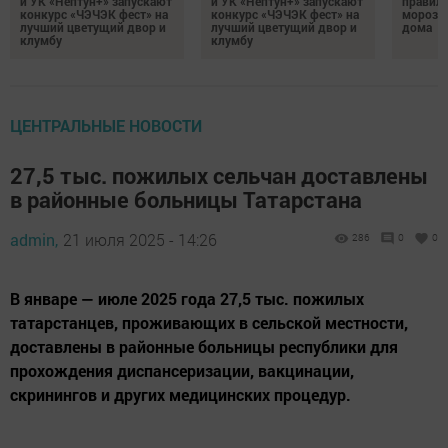
и УК «Нептун+» запускают
и УК «Нептун+» запускают
правиль
конкурс «ЧЭЧЭК фест» на
конкурс «ЧЭЧЭК фест» на
морозил
лучший цветущий двор и
лучший цветущий двор и
дома
клумбу
клумбу
ЦЕНТРАЛЬНЫЕ НОВОСТИ
27,5 тыс. пожилых сельчан доставлены
в районные больницы Татарстана
admin,
21 июля 2025 - 14:26
286
0
0
В январе — июле 2025 года 27,5 тыс. пожилых
татарстанцев, проживающих в сельской местности,
доставлены в районные больницы республики для
прохождения диспансеризации, вакцинации,
скринингов и других медицинских процедур.