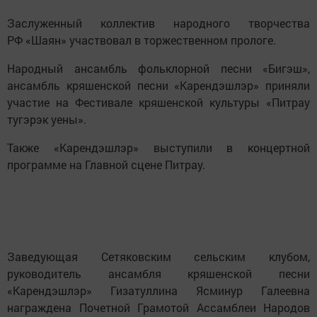
Заслуженный коллектив народного творчества
РФ «Шаян» участвовал в торжественном прологе.
Народный ансамбль фольклорной песни «Бигэш»,
ансамбль кряшенской песни «Карендэшлэр» приняли
участие на Фестивале кряшенской культуры «Питрау
тугэрэк уены».
Также «Карендэшлэр» выступили в концертной
программе на Главной сцене Питрау.
Заведующая Сетяковским сельским клубом,
руководитель ансамбля кряшенской песни
«Карендэшлэр» Гизатуллина Ясминур Галеевна
награждена Почетной Грамотой Ассамблеи Народов