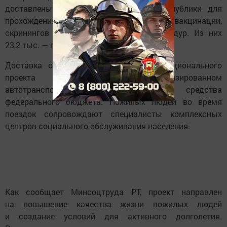
доставлены в районные больницы республики для
прохождения диспансеризации, вакцинации,
скринингов и других медицинских процедур. Из них
23,2 тыс. — прошли диспансеризацию.
Доставка осуществляется в рамках национального
проекта «Семья» на специализированном
автотранспорте, приобретенном на средства
федерального бюджета. Пожилых людей во время
поездок сопровождают специалисты комплексных
центров социального обслуживания населения.
Как сообщает Минсоцтруда РТ, проект направлен
на повышение качества жизни пожилых людей
и создание условий для активного долголетия.