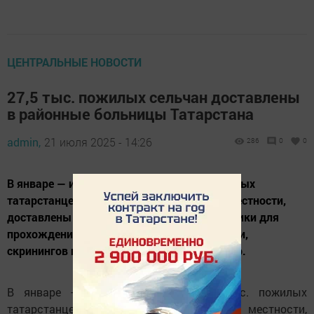
ЦЕНТРАЛЬНЫЕ НОВОСТИ
27,5 тыс. пожилых сельчан доставлены
в районные больницы Татарстана
admin,
21 июля 2025 - 14:26
286
0
0
В январе — июле 2025 года 27,5 тыс. пожилых
татарстанцев, проживающих в сельской местности,
доставлены в районные больницы республики для
прохождения диспансеризации, вакцинации,
скринингов и других медицинских процедур.
В январе — июле 2025 года 27,5 тыс. пожилых
татарстанцев, проживающих в сельской местности,