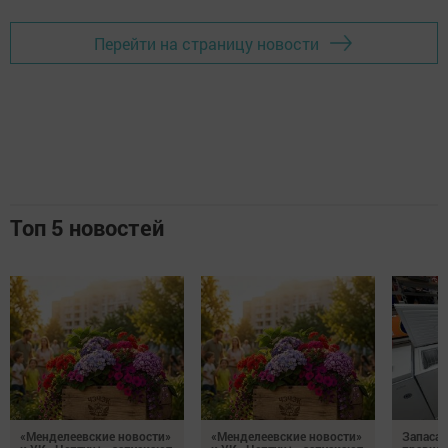
Перейти на страницу новости
Топ 5 новостей
«Менделеевские новости»
«Менделеевские новости»
Запаса