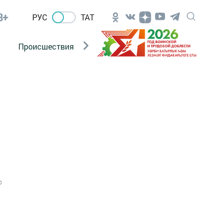
8+
РУС
ТАТ
Происшествия
Новости Госавтоинспекции
0