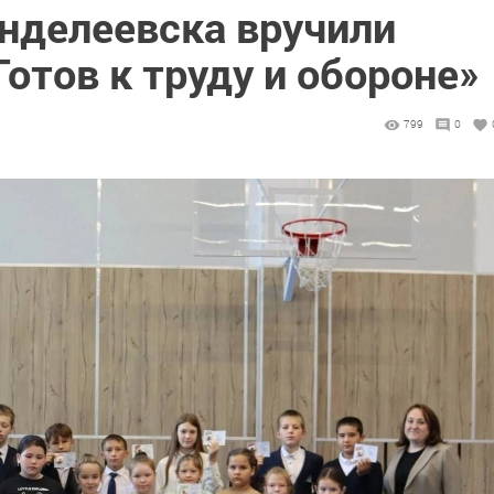
делеевска вручили
Готов к труду и обороне»
799
0