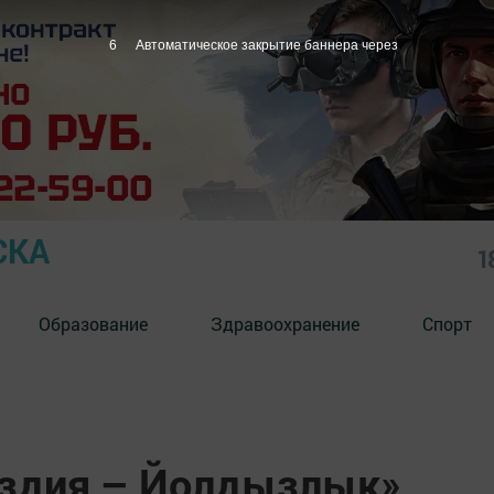
5
Автоматическое закрытие баннера через
СКА
1
Образование
Здравоохранение
Спорт
ездия – Йолдызлык»