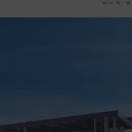
530
0