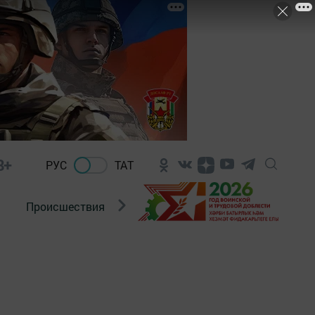
8+
РУС
ТАТ
Происшествия
Новости Госавтоинспекции