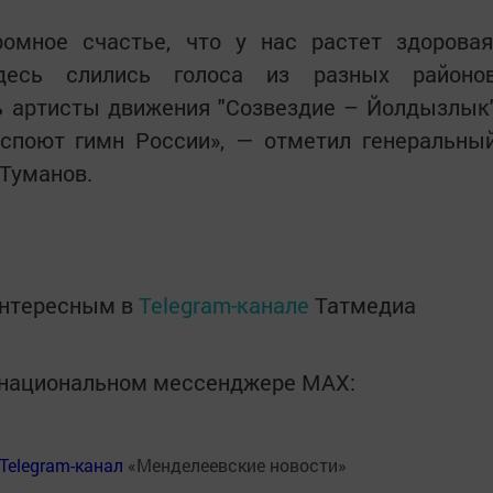
ромное счастье, что у нас растет здоровая
десь слились голоса из разных районо
нь артисты движения "Созвездие – Йолдызлык
 споют гимн России», — отметил генеральны
Туманов.
интересным в
Telegram-канале
Татмедиа
в национальном мессенджере MАХ:
Telegram-канал
«Менделеевские новости»