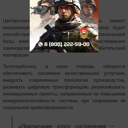
Центросоюз РФ со своей стороны окажет
координационную поддержку Татпотребсоюзу, будет
способствовать развитию материально-технической
базы, внесёт предложения по совершенствованию
законодательства в сфере потребительской
кооперации.
Татпотребсоюз, в свою очередь, обязуется
обеспечивать население качественными услугами,
внедрять современные технологии производства,
развивать цифровую трансформацию, реализовывать
инновационные проекты, направленные на повышение
конкурентоспособности системы при сохранении её
социальной ориентированности.
«Подписание этого соглашения —