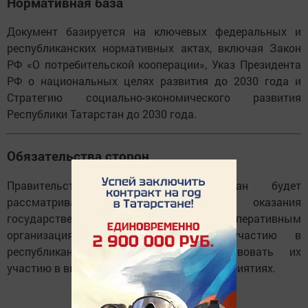
Нормативная база
Документ базируется на ключевых федеральных и
республиканских нормативных актах, включая Закон
РФ «О потребительской кооперации», Указ Президента
РФ о национальных целях развития до 2030 года и
Стратегию социально-экономического развития
Республики Татарстан до 2030 года.
Обязательства сторон
Правительство Республики Татарстан будет
рассматривать возможность оказания
государственной поддержки кооперативным
организациям, привлекать их к участию в
республиканских программах, содействовать их
участию в выставочно-ярмарочных мероприятиях.