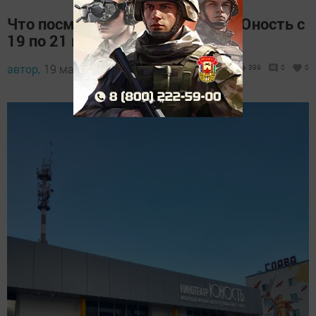
Что посмотреть в кинотеатре «Юность с
19 по 21 мая
автор,
19 мая 2025 - 09:31
399
0
0