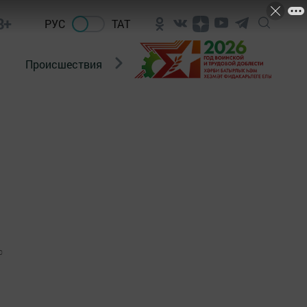
8+
РУС
ТАТ
Происшествия
Новости Госавтоинспекции
0