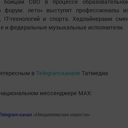
 бойцам СВО в процессе образовательно
а форум: лето» выступят профессионалы и
 IT-технологий и спорта. Хедлайнерами сме
ые и федеральные музыкальные исполнители.
интересным в
Telegram-канале
Татмедиа
в национальном мессенджере MАХ:
Telegram-канал
«Менделеевские новости»