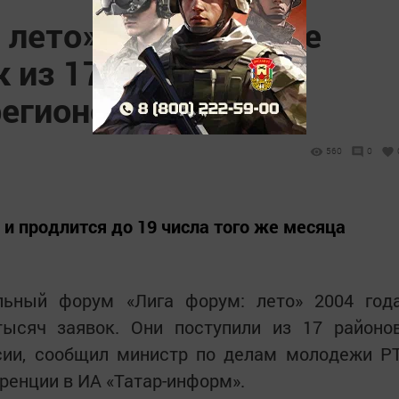
 лето» подано более
к из 17 районов
регионов России
560
0
 и продлится до 19 числа того же месяца
льный форум «Лига форум: лето» 2004 год
ысяч заявок. Они поступили из 17 районо
ссии, сообщил министр по делам молодежи Р
ренции в ИА «Татар-информ».