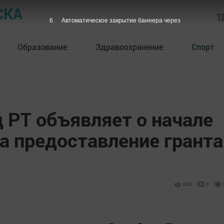
СКА
1
5
Автоматическое закрытие баннера через
Образование
Здравоохранение
Спорт
 РТ объявляет о начале
а предоставление гранта
630
0