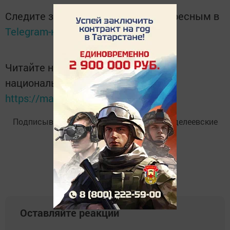
Следите за самым важным и интересным в
Telegram-канале
Татмедиа
Читайте новости Татарстана в
национальном мессенджере MАХ:
https://max.ru/tatmedia
Подписывайтесь на
Telegram-канал
«Менделеевские
новости»
Оставляйте реакции