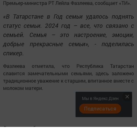
Премьер-министра РТ Лейла Фазлеева, сообщает «ТИ».
«В Татарстане в Год семьи удалось поднять
статус семьи. 2024 год – все, что связано с
семьей. Семья – это настроение, эмоции,
добрые прекрасные семьи», - поделилась
спикер.
Фазлеева отметила, что Республика Татарстан
славится замечательными семьями, здесь заложено
традиционное уважение к старшим, впитанное вместе с
молоком матери.
Мы в Яндекс Дзен
Подписаться
Фазлеева добавила, что для нее семья – это, прежде
всего, воздух, место любви и силы.