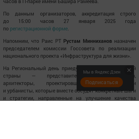
часов в IT-парке имени Башира Рамеева.
По данным организаторов, аккредитация строго
до 15:00 часов 27 января 2025 года
по
регистрационной форме
.
Напомним, что Раис РТ
Рустам Минниханов
назначен
председателем комиссии Госсовета по реализации
национального проекта «Инфраструктура для жизни».
На Региональный день приедут специалисты со всей
Мы в Яндекс Дзен
страны — представители муниципалитетов,
Подписаться
архитекторы, проектировщики, градостроители
и урбанисты, которые вместе обсудят конкретные шаги
и стратегии, направленные на улучшение качества
жизни.