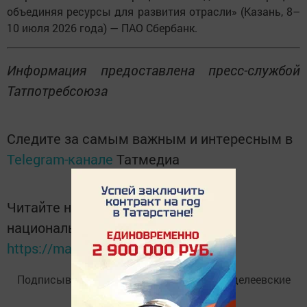
объединяя ресурсы для развития отрасли» (Казань, 8–
10 июля 2026 года) — ПАО Сбербанк.
Информация предоставлена пресс-службой
Татпотребсоюза
Следите за самым важным и интересным в
Telegram-канале
Татмедиа
Читайте новости Татарстана в
национальном мессенджере MАХ:
https://max.ru/tatmedia
Подписывайтесь на
Telegram-канал
«Менделеевские
новости»