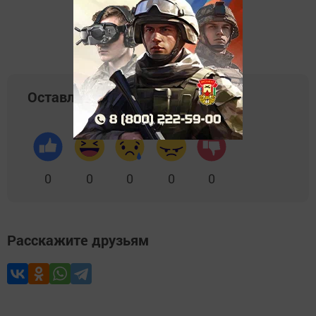
Оставляйте реакции
0
0
0
0
0
Расскажите друзьям