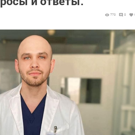
просы и ответы.
770
0