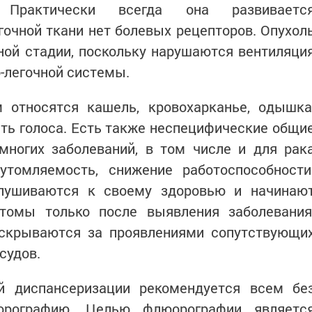
. Практически всегда она развиваетс
гочной ткани нет болевых рецепторов. Опухол
ной стадии, поскольку нарушаются вентиляци
-легочной системы.
относятся кашель, кровохарканье, одышка
ость голоса. Есть также неспецифические общи
многих заболеваний, в том числе и для рак
утомляемость, снижение работоспособности
лушиваются к своему здоровью и начинаю
томы только после выявления заболевания
скрываются за проявлениями сопутствующи
судов.
й диспансеризации рекомендуется всем бе
орографию. Целью флюорографии являетс