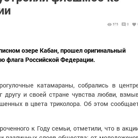
ии
575
0
описном озере Кабан, прошел оригинальный
ю флага Российской Федерации.
рогулочные катамараны, собрались в центр
г другу и своей стране чувства любви, взмы
ашенных в цвета триколора. Об этом сообщае
роченного к Году семьи, отметили, что в акци
ли различных слоев общества: от молодожено