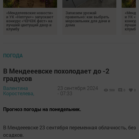
«Менделеевские новости»
Запасаем урожай
«Мендел
и УК «Нептун+» запускают
правильно: как выбрать
и УК «Н
конкурс «ЧЭЧЭК фест» на
морозильник для дачи и
конкурс
лучший цветущий двор и
дома
лучший
клумбу
клумбу
ПОГОДА
В Мендееевске похолодает до -2
градусов
Валентина
23 сентября 2024
589
0
0
Коростелева,
- 07:33
Прогноз погоды на понедельник.
В Мендееевске 23 сентября переменная облачность, без
осадков.