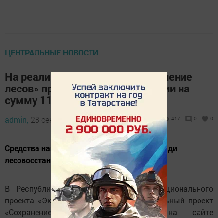
ЦЕНТРАЛЬНЫЕ НОВОСТИ
На реализацию проекта «Сохранение
лесов» предоставлены субвенции на
сумму 117 055,3 тыс. рублей
admin,
23 сентября 2024 - 09:17
417
0
0
Средства направлены на увеличение площади
лесовосстановления и другие цели.
В Республике Татарстан в составе национального
проекта «Экология» реализуется федеральный проект
«Сохранение лесов», сообщается на сайте