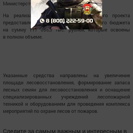
Министерства финасов РТ.
На реализацию указанного федерального проекта
предоставлены субвенции из федерального бюджета
на сумму 117 055,3 тыс. рублей, которые освоены
в полном объеме.
Указанные средства направлены на увеличение
площади лесовосстановления, формирование запаса
лесных семян для лесовосстановления и оснащение
специализированных учреждений лесопожарной
техникой и оборудованием для проведения комплекса
мероприятий по охране лесов от пожаров.
Следите за самым важным и интересным в