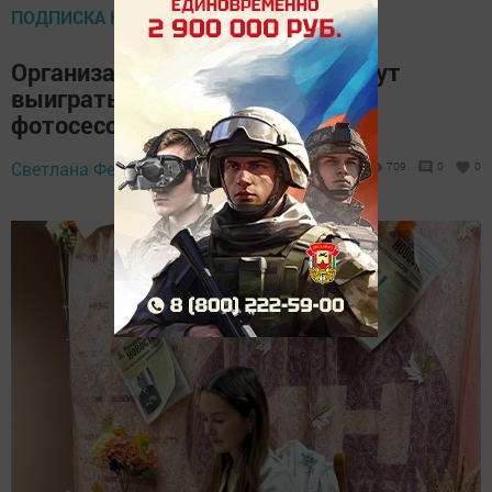
ПОДПИСКА НА МН
Организации Менделеевска могут
выиграть профессиональную
фотосессию
16 сентября 2024 -
Светлана Федотова,
709
0
0
18:36