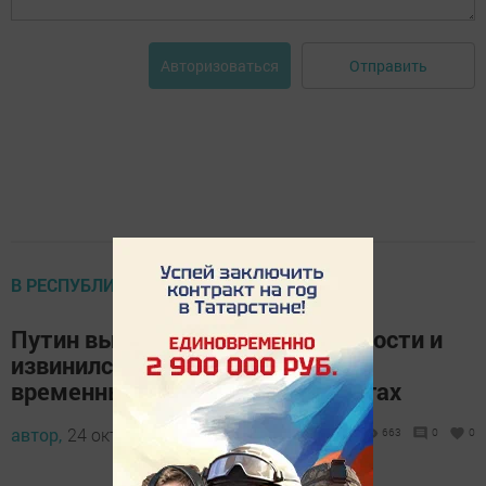
Отправить
Авторизоваться
В РЕСПУБЛИКЕ
Путин выразил слова благодарности и
извинился перед казанцами за
временные неудобства на дорогах
автор,
24 октября 2024 - 19:16
663
0
0