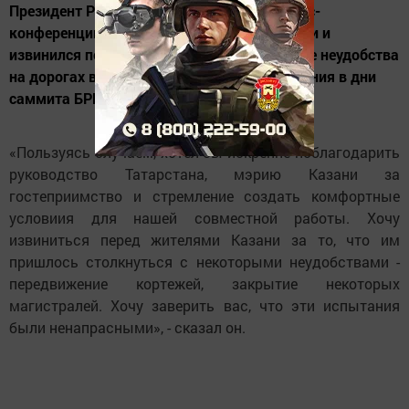
Президент России Владимир Путин на пресс-
конференции поблагодарил жителей Казани и
извинился перед горожанами за временные неудобства
на дорогах в связи с ограничениями движения в дни
саммита БРИКС.
«Пользуясь случаем, хотел бы искренне поблагодарить
руководство Татарстана, мэрию Казани за
гостеприимство и стремление создать комфортные
условиия для нашей совместной работы. Хочу
извиниться перед жителями Казани за то, что им
пришлось столкнуться с некоторыми неудобствами -
передвижение кортежей, закрытие некоторых
магистралей. Хочу заверить вас, что эти испытания
были ненапрасными», - сказал он.